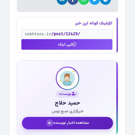
لینک کوتاه این خبر
sobhtoos.ir
/post/12429/
کپی لینک
نویسنده
حمید حلاج
خبرگزاری صبح توس
مشاهده اخبار نویسنده