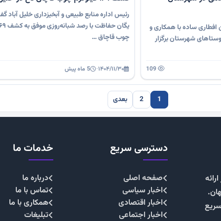
رئیس اداره منابع طبیعی و آبخیزداری خلیل آباد گف
 افطاری ساده با همکاری و
چوب قاچاق …
ستاهای شهرستان برگزار
109
۱۴۰۴/۱۱/۳۰
·
5 ماه پیش
1
2
بعدی
دسترسی سریع
خدمات ما
صفحه اصلی
درباره ما
رائه
اخبار سیاسی
تماس با ما
هان.
اخبار اقتصادی
همکاری با ما
سریع
اخبار اجتماعی
تبلیغات