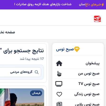
 سفره‌های آب زیرزمینی ۳۰۰۰ ساله خراسان
شناخت بازارهای هدف لازم
خبرهای داغ
صفحه نخ
صبح توس
نتایج جستجو برای "
17 نتیجه پیدا شد
پیشخوان
صبح توس من
صبح توس TV
فرهنگی
صبح توس زندگی
صبح توس پلاس