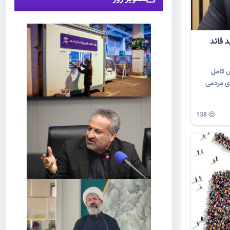
د قائد
ش کامل
ی مردمی
138