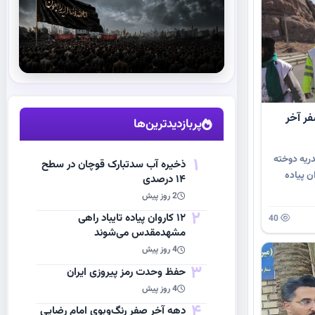
استقبال از آقای شهید ایران
ر آخر
مشاهده اخبار
پربازدیدترین‌ها
ریه دوخته
1
ذخیره آب سدتبارک قوچان در سطح
ن پیاده
۱۴ درصدی
2 روز پیش
2
۱۲ کاروان پیاده تایباد راهی
40
مشهدمقدس می‌شوند
4 روز پیش
3
حفظ وحدت رمز پیروزی ایران
4 روز پیش
4
دهه آخر صفر رنگ‌وبوی امام رضایی