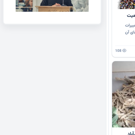
عیت
غییرات
ای آن
108