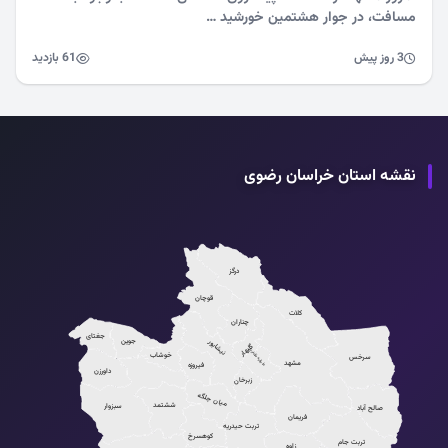
مسافت، در جوار هشتمین خورشید …
3 روز پیش
61 بازدید
نقشه استان خراسان رضوی
درگز
قوچان
کلات
چناران
جغتای
جوین
نیشابور
گلبهار
طرقبه شاندیز
خوشاب
سرخس
مشهد
فیروزه
داورزن
زبرخان
میان جلگه
ششتمد
سبزوار
صالح آباد
فریمان
تربت حیدریه
کوهسرخ
تربت جام
زاوه