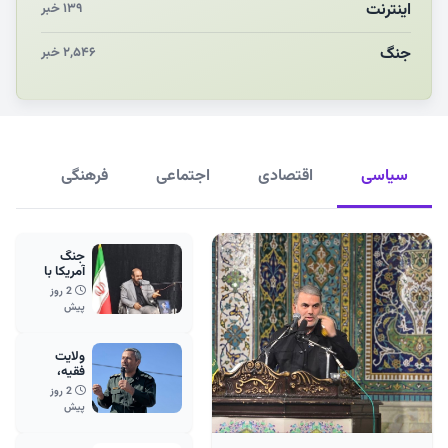
اینترنت
۱۳۹ خبر
جنگ
۲,۵۴۶ خبر
سیاسی
اقتصادی
اجتماعی
فرهنگی
ور
جنگ
آمریکا با
ایران
2 روز
موجودیتی
پیش
است
ولایت
فقیه،
محور
2 روز
اصلی
پیش
انسجام و
اقتدار ملی