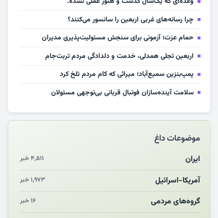
وعده‌ای که یک‌سال گذشت و هنوز عملی نشده.
چرا رسانه‌های غربی اربعین را سانسور می‌کنند؟
حمام عزت؛ آزمونی برای سنجش مسئولیت‌پذیری مدیران
اربعین تجلی همدلی، خدمت و دلدادگی مردم تربت‌جام
پمپ‌بنزین سمیع‌آباد؛ میراثی که کام مردم تلخ کرد
سلامت آینده‌سازان فوتبال قربانی بی‌توجهی مسئولان
بازخوانی رسانه‌ای اندیشه رهبر شهید
مشهدالرضا آقای شهید ایران را در آغوش کشید
موضوعات داغ
مکن ای صبح طلوع
ایران
۴,۵۱۱ خبر
چرایی «استقبال از آقای ایران»
آمریکا-اسرائیل
۱,۹۷۳ خبر
انقلاب مردمی و مردم انقلابی
گروه‌های مردمی
۱۶ خبر