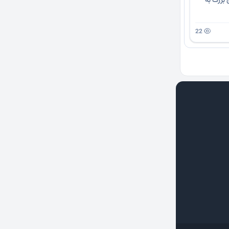
بزرگ به
22