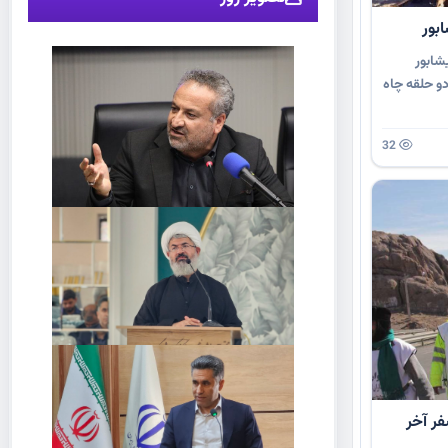
بور
شابور
و حلقه چاه
32
ر آخر