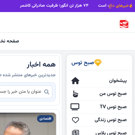
شناخت بازارهای هدف لازمه رونق صادرات است
۷۴ هزار تن انگور؛ ظرفیت صادراتی کاشمر
خبرهای داغ
صفحه نخ
صبح توس
همه اخبار
جدیدترین خبرهای منتشر شده 
پیشخوان
صبح توس من
صبح توس TV
اقتصادی
صبح توس زندگی
صبح توس پلاس