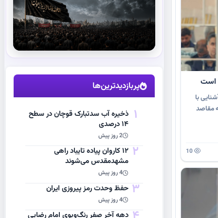
استقبال از آقای شهید ایران
 است
مشاهده اخبار
پربازدیدترین‌ها
نایی با
ه مقاصد
1
ذخیره آب سدتبارک قوچان در سطح
۱۴ درصدی
2 روز پیش
2
۱۲ کاروان پیاده تایباد راهی
10
مشهدمقدس می‌شوند
4 روز پیش
3
حفظ وحدت رمز پیروزی ایران
4 روز پیش
4
دهه آخر صفر رنگ‌وبوی امام رضایی