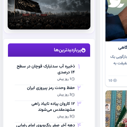
استقبال از آقای شهید ایران
گاهی
مشاهده اخبار
پربازدیدترین‌ها
ازگویی یک
حقیقت به
1
ذخیره آب سدتبارک قوچان در سطح
۱۴ درصدی
1 روز پیش
10
2
حفظ وحدت رمز پیروزی ایران
3 روز پیش
3
۱۲ کاروان پیاده تایباد راهی
مشهدمقدس می‌شوند
3 روز پیش
4
دهه آخر صفر رنگ‌وبوی امام رضایی