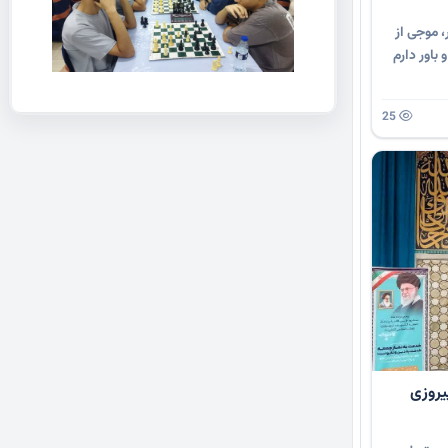
، موجی از
باور دارم
25
یروزی