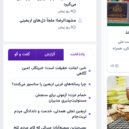
می‌گیرد
4 روز پیش
5
مشهد‌الرضا؛ ملجأ دل‌های اربعینی
3 روز پیش
د
ضت ملی
کن، همراه
یادداشت
گزارش
گفت و گو
15
خبر، امانت حقیقت است؛ خبرنگار، امین
آگاهی
چرا رسانه‌های غربی اربعین را سانسور می‌کنند؟
حمام عزت؛ آزمونی برای سنجش
مسئولیت‌پذیری مدیران
اربعین تجلی همدلی، خدمت و دلدادگی مردم
تربت‌جام
پمپ‌بنزین سمیع‌آباد؛ میراثی که کام مردم تلخ