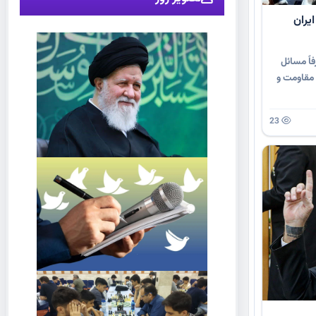
یران
ً مسائل
 مقاومت و
23