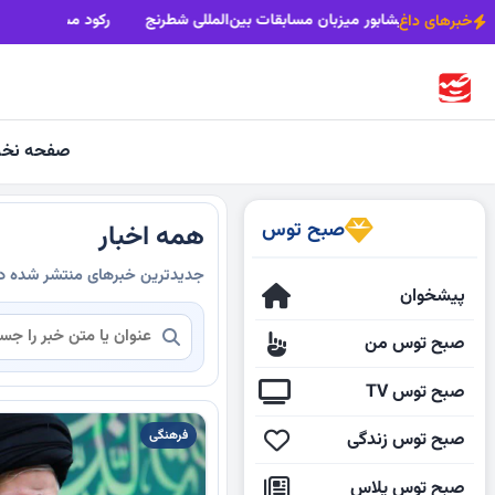
است؛ خبرنگار، امین آگاهی
نیشابور میزبان مسابقات بین‌المللی شطرنج
خبرهای داغ
صفحه نخ
صبح توس
همه اخبار
جدیدترین خبرهای منتشر شده 
پیشخوان
صبح توس من
صبح توس TV
فرهنگی
صبح توس زندگی
صبح توس پلاس