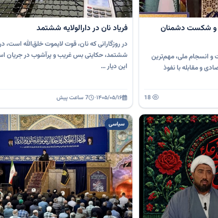
 و شکست دشمنان
فریاد نان در دارالولایه‌ ششتمد
در روزگارانی که نان، قوت لایموت خلق‌الله است، د
ششتمد، حکایتی بس غریب و پرآشوب در جریان اس
و انسجام ملی، مهم‌ترین
این دیار …
دی و مقابله با نفوذ
18
۱۴۰۵/۰۵/۱۶
·
7 ساعت پیش
سیاسی