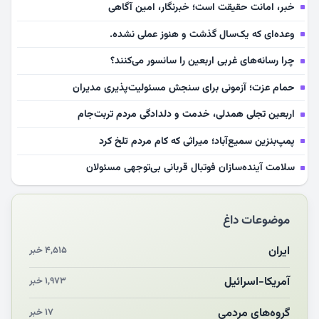
خبر، امانت حقیقت است؛ خبرنگار، امین آگاهی
وعده‌ای که یک‌سال گذشت و هنوز عملی نشده.
چرا رسانه‌های غربی اربعین را سانسور می‌کنند؟
حمام عزت؛ آزمونی برای سنجش مسئولیت‌پذیری مدیران
اربعین تجلی همدلی، خدمت و دلدادگی مردم تربت‌جام
پمپ‌بنزین سمیع‌آباد؛ میراثی که کام مردم تلخ کرد
سلامت آینده‌سازان فوتبال قربانی بی‌توجهی مسئولان
بازخوانی رسانه‌ای اندیشه رهبر شهید
موضوعات داغ
مشهدالرضا آقای شهید ایران را در آغوش کشید
مکن ای صبح طلوع
ایران
۴,۵۱۵ خبر
چرایی «استقبال از آقای ایران»
آمریکا-اسرائیل
۱,۹۷۳ خبر
انقلاب مردمی و مردم انقلابی
گروه‌های مردمی
۱۷ خبر