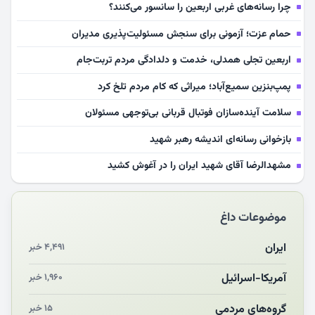
چرا رسانه‌های غربی اربعین را سانسور می‌کنند؟
حمام عزت؛ آزمونی برای سنجش مسئولیت‌پذیری مدیران
اربعین تجلی همدلی، خدمت و دلدادگی مردم تربت‌جام
پمپ‌بنزین سمیع‌آباد؛ میراثی که کام مردم تلخ کرد
سلامت آینده‌سازان فوتبال قربانی بی‌توجهی مسئولان
بازخوانی رسانه‌ای اندیشه رهبر شهید
مشهدالرضا آقای شهید ایران را در آغوش کشید
مکن ای صبح طلوع
موضوعات داغ
چرایی «استقبال از آقای ایران»
انقلاب مردمی و مردم انقلابی
ایران
۴,۴۹۱ خبر
مرگ خاموش زیست‌محیطی در منطقه تربت‌جام
آمریکا-اسرائیل
۱,۹۶۰ خبر
چو‌ن‌وچرا در «علی‌الاصول» یا انتظار برای تحقق شروط
گروه‌های مردمی
۱۵ خبر