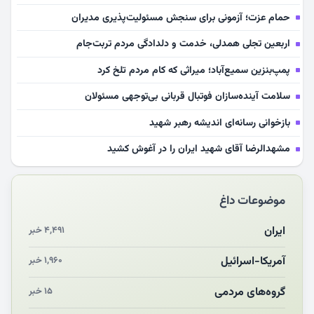
حمام عزت؛ آزمونی برای سنجش مسئولیت‌پذیری مدیران
اربعین تجلی همدلی، خدمت و دلدادگی مردم تربت‌جام
پمپ‌بنزین سمیع‌آباد؛ میراثی که کام مردم تلخ کرد
سلامت آینده‌سازان فوتبال قربانی بی‌توجهی مسئولان
بازخوانی رسانه‌ای اندیشه رهبر شهید
مشهدالرضا آقای شهید ایران را در آغوش کشید
مکن ای صبح طلوع
موضوعات داغ
چرایی «استقبال از آقای ایران»
انقلاب مردمی و مردم انقلابی
ایران
۴,۴۹۱ خبر
مرگ خاموش زیست‌محیطی در منطقه تربت‌جام
آمریکا-اسرائیل
۱,۹۶۰ خبر
چو‌ن‌وچرا در «علی‌الاصول» یا انتظار برای تحقق شروط
گروه‌های مردمی
۱۵ خبر