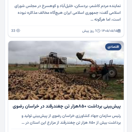
نماینده مردم کاشمر، بردسکن، خلیل‌آباد و کوهسرخ در مجلس شورای
اسلامی گفت: جمهوری اسلامی ایران هیچ‌گاه مخالف مذاکره نبوده
است، اما هرگونه …
۱۴۰۵/۰۵/۱۵
·
1 روز پیش
33
اقتصادی
پیش‌بینی برداشت ۸۵۰هزار تن چغندرقند در خراسان رضوی
رئیس سازمان جهاد کشاورزی خراسان رضوی از پیش‌بینی تولید و
برداشت بیش از ۸۵۰ هزار تن چغندرقند از مزارع این استان در …