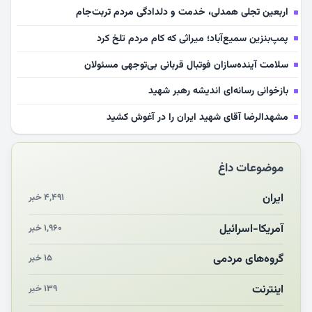
اربعین تجلی همدلی، خدمت و دلدادگی مردم تربت‌جام
پمپ‌بنزین سمیع‌آباد؛ میراثی که کام مردم تلخ کرد
سلامت آینده‌سازان فوتبال قربانی بی‌توجهی مسئولان
بازخوانی رسانه‌ای اندیشه رهبر شهید
مشهدالرضا آقای شهید ایران را در آغوش کشید
مکن ای صبح طلوع
موضوعات داغ
چرایی «استقبال از آقای ایران»
انقلاب مردمی و مردم انقلابی
ایران
۴,۴۹۱ خبر
مرگ خاموش زیست‌محیطی در منطقه تربت‌جام
آمریکا-اسرائیل
۱,۹۶۰ خبر
چو‌ن‌وچرا در «علی‌الاصول» یا انتظار برای تحقق شروط
گروه‌های مردمی
۱۵ خبر
اینترنت
۱۳۹ خبر