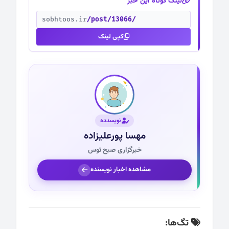
لینک کوتاه این خبر
sobhtoos.ir
/post/13066/
کپی لینک
نویسنده
مهسا پورعلیزاده
خبرگزاری صبح توس
مشاهده اخبار نویسنده
تگ‌ها: