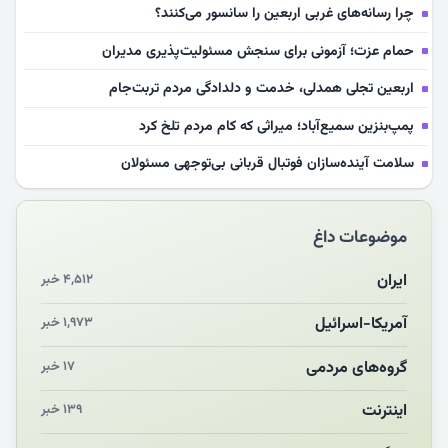
چرا رسانه‌های غربی اربعین را سانسور می‌کنند؟
حمام عزت؛ آزمونی برای سنجش مسئولیت‌پذیری مدیران
اربعین تجلی همدلی، خدمت و دلدادگی مردم تربت‌جام
پمپ‌بنزین سمیع‌آباد؛ میراثی که کام مردم تلخ کرد
سلامت آینده‌سازان فوتبال قربانی بی‌توجهی مسئولان
بازخوانی رسانه‌ای اندیشه رهبر شهید
موضوعات داغ
مشهدالرضا آقای شهید ایران را در آغوش کشید
مکن ای صبح طلوع
ایران
۴,۵۱۲ خبر
چرایی «استقبال از آقای ایران»
آمریکا-اسرائیل
۱,۹۷۳ خبر
انقلاب مردمی و مردم انقلابی
گروه‌های مردمی
۱۷ خبر
اینترنت
۱۳۹ خبر