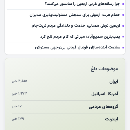
چرا رسانه‌های غربی اربعین را سانسور می‌کنند؟
حمام عزت؛ آزمونی برای سنجش مسئولیت‌پذیری مدیران
اربعین تجلی همدلی، خدمت و دلدادگی مردم تربت‌جام
پمپ‌بنزین سمیع‌آباد؛ میراثی که کام مردم تلخ کرد
سلامت آینده‌سازان فوتبال قربانی بی‌توجهی مسئولان
بازخوانی رسانه‌ای اندیشه رهبر شهید
موضوعات داغ
مشهدالرضا آقای شهید ایران را در آغوش کشید
مکن ای صبح طلوع
ایران
۴,۵۱۵ خبر
چرایی «استقبال از آقای ایران»
آمریکا-اسرائیل
۱,۹۷۳ خبر
انقلاب مردمی و مردم انقلابی
گروه‌های مردمی
۱۷ خبر
اینترنت
۱۳۹ خبر