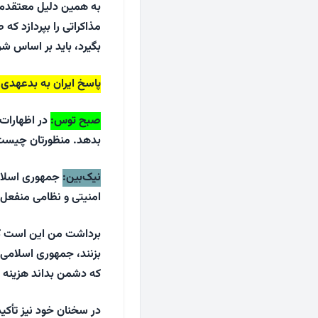
به همین دلیل معتقدم د
مذاکراتی را بپردازد که 
بگیرد، باید بر اساس ش
پاسخ ایران به بدعهدی 
صبح توس
:
در اظهارات 
بدهد. منظورتان چیست
نیک‌بین
:
جمهوری اسلامی
امنیتی و نظامی منفعل 
برداشت من این است که
بزنند، جمهوری اسلامی ب
که دشمن بداند هزینه 
در سخنان خود نیز تأکی