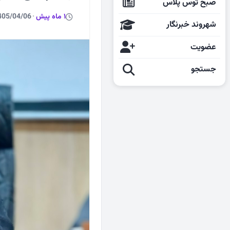
صبح توس پلاس
1 ماه پیش
·
405/04/06
شهروند خبرنگار
عضویت
جستجو