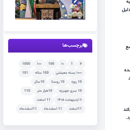
ه
دلیل
برچسب‌ها
ضع
1000
۱۰۰
100
۱۰
1
#
ده
۱۰۰۰ بسته معیشتی
100 ساله
101
10 روزه
10 روستا
10سال
10 سری جهیزیه
10هزار متر
110
۱۱ اردیبهشت ۱۴۰۵
11 اسفند
11اسفند
11 اسفندماه
11اسفندماه
کند
د.