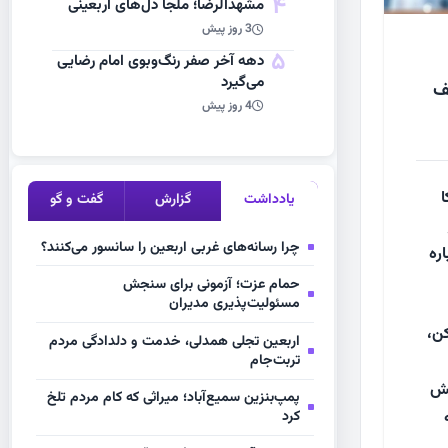
4
مشهد‌الرضا؛ ملجأ دل‌های اربعینی
3 روز پیش
5
دهه آخر صفر رنگ‌وبوی امام رضایی
می‌گیرد
قف
4 روز پیش
ا
یادداشت
گزارش
گفت و گو
چرا رسانه‌های غربی اربعین را سانسور می‌کنند؟
ره
حمام عزت؛ آزمونی برای سنجش
مسئولیت‌پذیری مدیران
کن،
اربعین تجلی همدلی، خدمت و دلدادگی مردم
تربت‌جام
قش
پمپ‌بنزین سمیع‌آباد؛ میراثی که کام مردم تلخ
کرد