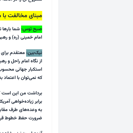
مبنای مخالفت با م
صبح توس
:
شما بارها تأ
امام خمینی (ره) و رهب
نیک‌بین
:
معتقدم برای تح
از نگاه امام راحل و ره
استکبار جهانی محسوب 
که نمی‌توان با اعتماد 
برداشت من این است که ا
برابر زیاده‌خواهی آمری
به وعده‌های طرف مقاب
ضرورت حفظ خطوط قرمز، 