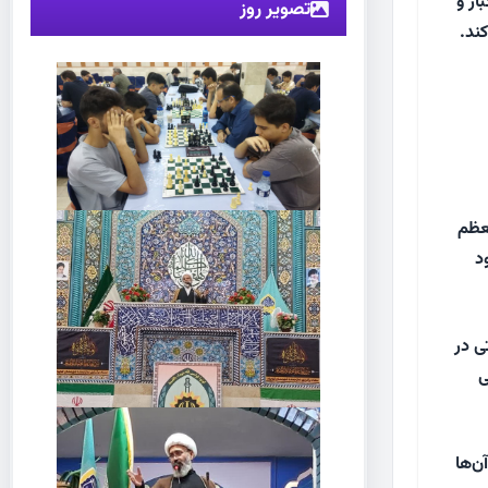
ار و
تصویر روز
ند.
عظم
د
ی در
ی
ن‌ها