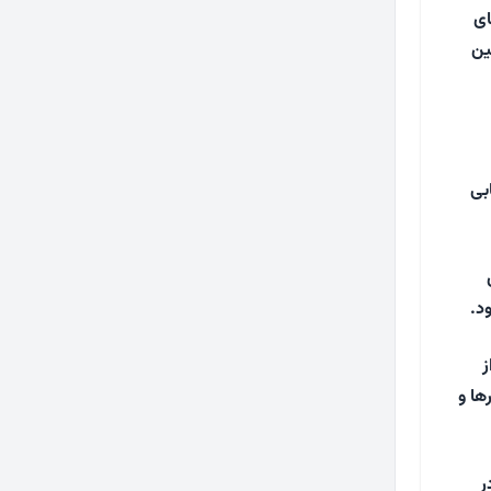
ای
ین
بی
د.
ز
ها و
ر