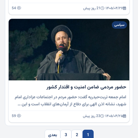
۱۴۰۵/۰۴/۲۶
·
21 روز پیش
54
سیاسی
حضور مردمی ضامن امنیت و اقتدار کشور
امام جمعه تربت‌حیدریه گفت: حضور مردم در اجتماعات عزاداری امام
شهید، نشانه اذن الهی برای دفاع از آرمان‌های انقلاب است و این …
۱۴۰۵/۰۴/۲۵
·
23 روز پیش
59
1
2
3
بعدی