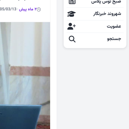
صبح توس پلاس
2 ماه پیش
·
05/03/13
شهروند خبرنگار
عضویت
جستجو