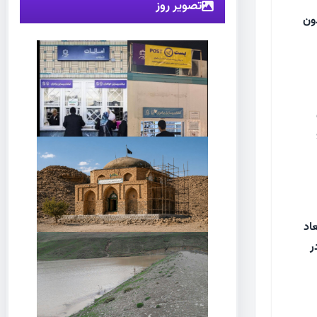
تصویر روز
ون
اد
ر