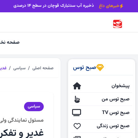
آعاز مرمت مزار تاریخی سلطان سلیمان زاوه
ذخیره آب سدتبارک قوچان در سطح 
خبرهای داغ
صفحه نخ
صبح توس
صفحه اصلی
سیاسی
غدیر
پیشخوان
صبح توس من
سیاسی
صبح توس TV
مسئول نمایندگی ولی ف
صبح توس زندگی
غدیر و تفک