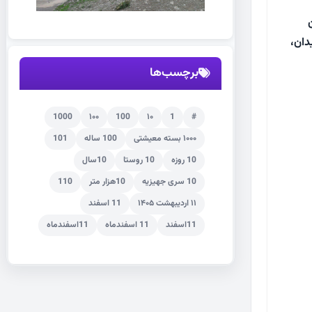
دان،
برچسب‌ها
1000
۱۰۰
100
۱۰
1
#
۱۰۰۰ بسته معیشتی
100 ساله
101
10 روزه
10 روستا
10سال
10 سری جهیزیه
10هزار متر
110
۱۱ اردیبهشت ۱۴۰۵
11 اسفند
11اسفند
11 اسفندماه
11اسفندماه