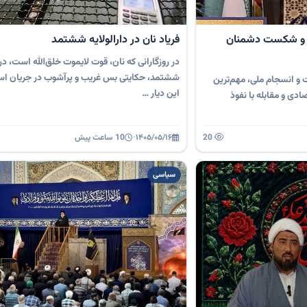
 و شکست دشمنان
فریاد نان در دارالولایه‌ ششتمد
در روزگارانی که نان، قوت لایموت خلق‌الله است، د
ششتمد، حکایتی بس غریب و پرآشوب در جریان اس
و انسجام ملی، مهم‌ترین
این دیار …
دی و مقابله با نفوذ
20
۱۴۰۵/۰۵/۱۶
·
10 ساعت پیش
سیاسی