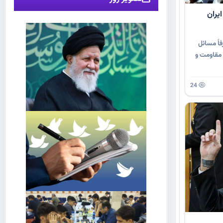
یران
ً مسائل
 مقاومت و
24