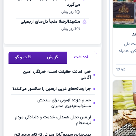
می‌گیرد
4 روز پیش
5
مشهد‌الرضا؛ ملجأ دل‌های اربعینی
3 روز پیش
د
ضت ملی
کن، همراه
یادداشت
گزارش
گفت و گو
17
خبر، امانت حقیقت است؛ خبرنگار، امین
آگاهی
چرا رسانه‌های غربی اربعین را سانسور می‌کنند؟
حمام عزت؛ آزمونی برای سنجش
مسئولیت‌پذیری مدیران
اربعین تجلی همدلی، خدمت و دلدادگی مردم
تربت‌جام
پمپ‌بنزین سمیع‌آباد؛ میراثی که کام مردم تلخ