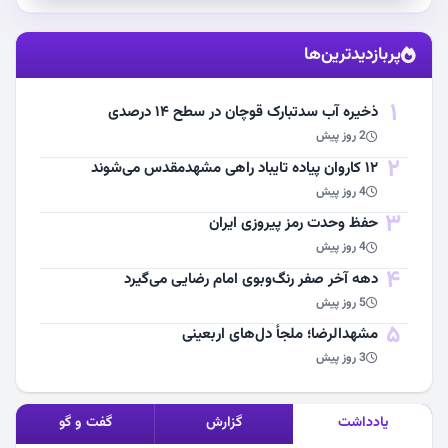
استقبال از آقای شهید ایران
پربازدیدترین‌ها
مشاهده اخبار
1
ذخیره آب سدتبارک قوچان در سطح ۱۴ درصدی
2 روز پیش
2
۱۲ کاروان پیاده تایباد راهی مشهدمقدس می‌شوند
4 روز پیش
3
حفظ وحدت رمز پیروزی ایران
4 روز پیش
4
دهه آخر صفر رنگ‌وبوی امام رضایی می‌گیرد
5 روز پیش
5
مشهد‌الرضا؛ ملجأ دل‌های اربعینی
3 روز پیش
یادداشت
گزارش
گفت و گو