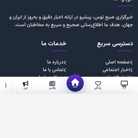
خبرگزاری صبح توس، پیشرو در ارائه اخبار دقیق و به‌روز از ایران و
جهان. هدف ما اطلاع‌رسانی صحیح و سریع به مخاطبان است.
دسترسی سریع
خدمات ما
صفحه اصلی
درباره ما
اخبار اجتماعی
تماس با ما
اخبار اقتصادی
همکاری با ما
اخبار چندرسانه
تبلیغات
خانه
TV
زندگی
پلاس
من
اخبار سیاسی
حریم خصوصی
اخبار فرهنگی
قوانین سایت
گزینه‌های بیشتر
شهروند خبرنگار
۱۴۰۴. صبح توس —فناوری فضای مجازی استان خراسان رضوی