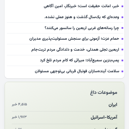
خبر، امانت حقیقت است؛ خبرنگار، امین آگاهی
وعده‌ای که یک‌سال گذشت و هنوز عملی نشده.
چرا رسانه‌های غربی اربعین را سانسور می‌کنند؟
حمام عزت؛ آزمونی برای سنجش مسئولیت‌پذیری مدیران
اربعین تجلی همدلی، خدمت و دلدادگی مردم تربت‌جام
پمپ‌بنزین سمیع‌آباد؛ میراثی که کام مردم تلخ کرد
سلامت آینده‌سازان فوتبال قربانی بی‌توجهی مسئولان
بازخوانی رسانه‌ای اندیشه رهبر شهید
موضوعات داغ
مشهدالرضا آقای شهید ایران را در آغوش کشید
مکن ای صبح طلوع
ایران
۴,۵۱۵ خبر
چرایی «استقبال از آقای ایران»
آمریکا-اسرائیل
۱,۹۷۳ خبر
انقلاب مردمی و مردم انقلابی