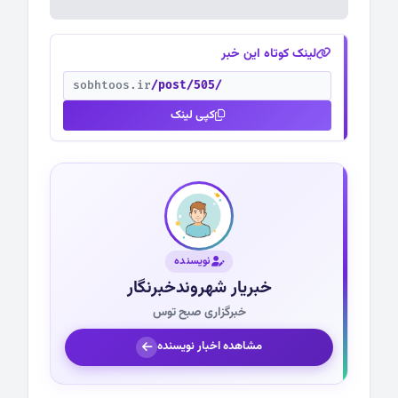
لینک کوتاه این خبر
sobhtoos.ir
/post/505/
کپی لینک
نویسنده
خبریار شهروندخبرنگار
خبرگزاری صبح توس
مشاهده اخبار نویسنده