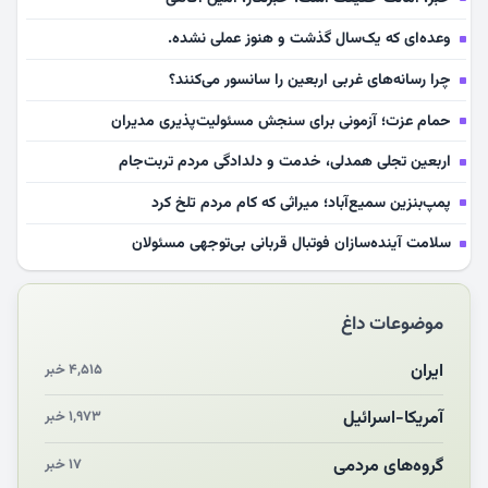
وعده‌ای که یک‌سال گذشت و هنوز عملی نشده.
چرا رسانه‌های غربی اربعین را سانسور می‌کنند؟
حمام عزت؛ آزمونی برای سنجش مسئولیت‌پذیری مدیران
اربعین تجلی همدلی، خدمت و دلدادگی مردم تربت‌جام
پمپ‌بنزین سمیع‌آباد؛ میراثی که کام مردم تلخ کرد
سلامت آینده‌سازان فوتبال قربانی بی‌توجهی مسئولان
بازخوانی رسانه‌ای اندیشه رهبر شهید
موضوعات داغ
مشهدالرضا آقای شهید ایران را در آغوش کشید
مکن ای صبح طلوع
ایران
۴,۵۱۵ خبر
چرایی «استقبال از آقای ایران»
آمریکا-اسرائیل
۱,۹۷۳ خبر
انقلاب مردمی و مردم انقلابی
گروه‌های مردمی
۱۷ خبر