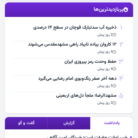
استقبال از آقای شهید ایران
پربازدیدترین‌ها
مشاهده اخبار
1
ذخیره آب سدتبارک قوچان در سطح ۱۴ درصدی
2 روز پیش
2
۱۲ کاروان پیاده تایباد راهی مشهدمقدس می‌شوند
4 روز پیش
3
حفظ وحدت رمز پیروزی ایران
4 روز پیش
4
دهه آخر صفر رنگ‌وبوی امام رضایی می‌گیرد
5 روز پیش
5
مشهد‌الرضا؛ ملجأ دل‌های اربعینی
3 روز پیش
یادداشت
گزارش
گفت و گو
خبر، امانت حقیقت است؛ خبرنگار، امین آگاهی