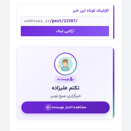
لینک کوتاه این خبر
sobhtoos.ir
/post/12397/
کپی لینک
نویسنده
تکتم علیزاده
خبرگزاری صبح توس
مشاهده اخبار نویسنده