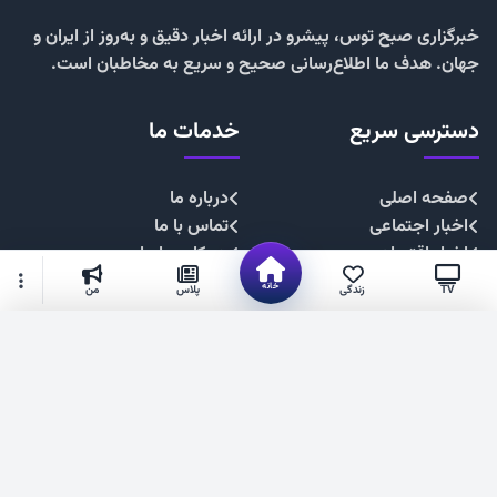
خبرگزاری صبح توس، پیشرو در ارائه اخبار دقیق و به‌روز از ایران و
جهان. هدف ما اطلاع‌رسانی صحیح و سریع به مخاطبان است.
دسترسی سریع
خدمات ما
صفحه اصلی
درباره ما
اخبار اجتماعی
تماس با ما
اخبار اقتصادی
همکاری با ما
اخبار چندرسانه
تبلیغات
خانه
TV
زندگی
پلاس
من
اخبار سیاسی
حریم خصوصی
اخبار فرهنگی
قوانین سایت
گزینه‌های بیشتر
شهروند خبرنگار
۱۴۰۴. صبح توس —فناوری فضای مجازی استان خراسان رضوی
عضویت