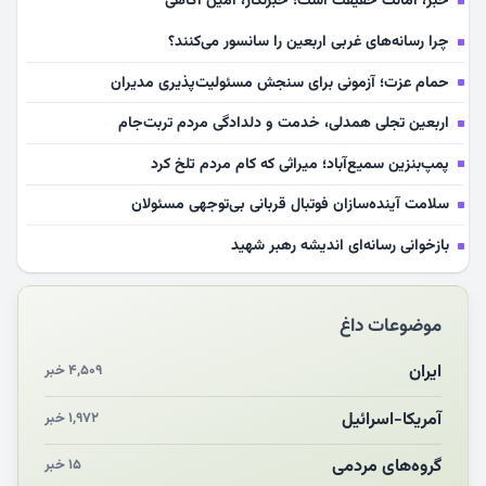
خبر، امانت حقیقت است؛ خبرنگار، امین آگاهی
چرا رسانه‌های غربی اربعین را سانسور می‌کنند؟
حمام عزت؛ آزمونی برای سنجش مسئولیت‌پذیری مدیران
اربعین تجلی همدلی، خدمت و دلدادگی مردم تربت‌جام
پمپ‌بنزین سمیع‌آباد؛ میراثی که کام مردم تلخ کرد
سلامت آینده‌سازان فوتبال قربانی بی‌توجهی مسئولان
بازخوانی رسانه‌ای اندیشه رهبر شهید
مشهدالرضا آقای شهید ایران را در آغوش کشید
موضوعات داغ
مکن ای صبح طلوع
چرایی «استقبال از آقای ایران»
ایران
۴,۵۰۹ خبر
انقلاب مردمی و مردم انقلابی
آمریکا-اسرائیل
۱,۹۷۲ خبر
مرگ خاموش زیست‌محیطی در منطقه تربت‌جام
گروه‌های مردمی
۱۵ خبر