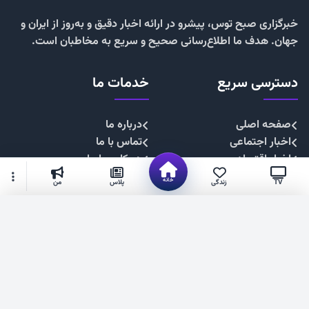
خبرگزاری صبح توس، پیشرو در ارائه اخبار دقیق و به‌روز از ایران و
جهان. هدف ما اطلاع‌رسانی صحیح و سریع به مخاطبان است.
دسترسی سریع
خدمات ما
صفحه اصلی
درباره ما
اخبار اجتماعی
تماس با ما
اخبار اقتصادی
همکاری با ما
اخبار چندرسانه
تبلیغات
خانه
TV
زندگی
پلاس
من
اخبار سیاسی
حریم خصوصی
اخبار فرهنگی
قوانین سایت
گزینه‌های بیشتر
شهروند خبرنگار
۱۴۰۴. صبح توس —فناوری فضای مجازی استان خراسان رضوی
عضویت