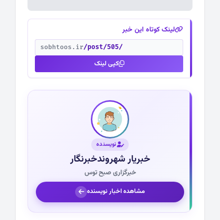
لینک کوتاه این خبر
sobhtoos.ir
/post/505/
کپی لینک
نویسنده
خبریار شهروندخبرنگار
خبرگزاری صبح توس
مشاهده اخبار نویسنده