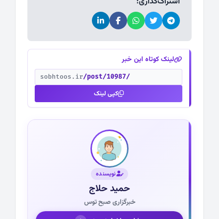
اشتراک‌گذاری:
لینک کوتاه این خبر
sobhtoos.ir
/post/10987/
کپی لینک
نویسنده
حمید حلاج
خبرگزاری صبح توس