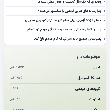
وعده‌ای که یک‌سال گذشت و هنوز عملی نشده.
چرا رسانه‌های غربی اربعین را سانسور می‌کنند؟
حمام عزت؛ آزمونی برای سنجش مسئولیت‌پذیری مدیران
اربعین تجلی همدلی، خدمت و دلدادگی مردم تربت‌جام
پمپ‌بنزین سمیع‌آباد؛ میراثی که کام مردم تلخ کرد
سلامت آینده‌سازان فوتبال قربانی بی‌توجهی مسئولان
موضوعات داغ
بازخوانی رسانه‌ای اندیشه رهبر شهید
مشهدالرضا آقای شهید ایران را در آغوش کشید
ایران
۴,۵۲۳ خبر
مکن ای صبح طلوع
آمریکا-اسرائیل
۱,۹۷۵ خبر
چرایی «استقبال از آقای ایران»
گروه‌های مردمی
۱۹ خبر
اینترنت
۱۳۹ خبر
۲,۵۵۴ خبر