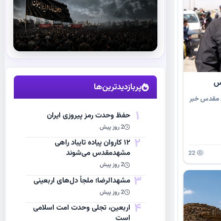
استقبال از آقای شهید ایران
مشاهده اخبار
پربازدیدترین‌ها
ده به مشهد مقدس خبر
1
حفظ وحدت رمز پیروزی ایران
2 روز پیش
2
۱۲ کاروان پیاده تایباد راهی
مشهدمقدس می‌شوند
22
2 روز پیش
3
مشهد‌الرضا؛ ملجأ دل‌های اربعینی
2 روز پیش
4
اربعین، تجلی وحدت امت اسلامی
است