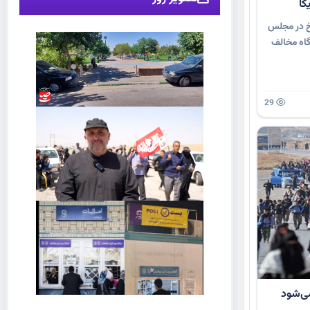
کا
رخ در مجلس
اه مخالف
29
می‌شود