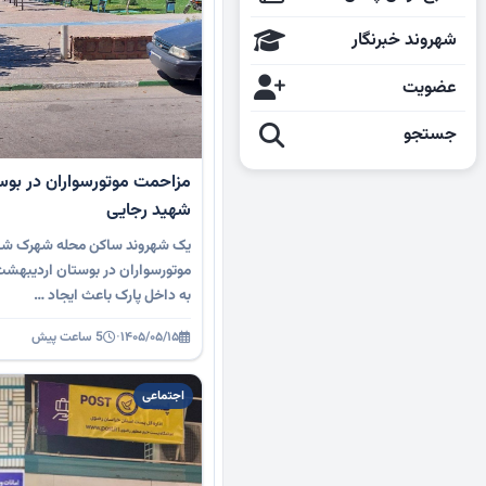
شهروند خبرنگار
عضویت
جستجو
مزاحمت موتورسواران در بو
شهید رجایی
یک شهروند ساکن محله شهرک شهید
موتورسواران در بوستان اردیبهشت
به داخل پارک باعث ایجاد …
۱۴۰۵/۰۵/۱۵
·
5 ساعت پیش
اجتماعی