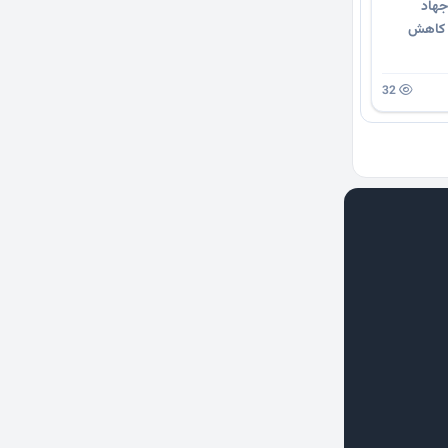
جهاد
د کاهش
32