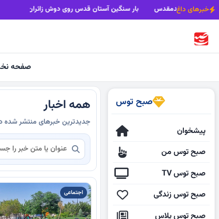
یی
بیش از 22 کاروان زاوه رهسپار مشهدمقدس
بار سنگین آستان قدس
خبرهای داغ
صفحه نخ
صبح توس
همه اخبار
جدیدترین خبرهای منتشر شده 
پیشخوان
صبح توس من
صبح توس TV
اجتماعی
صبح توس زندگی
صبح توس پلاس