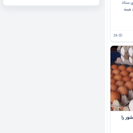
ی ستاد
: همه
26
ور را