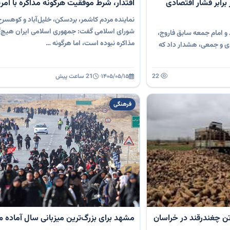
رابر فشار اقتصادی
اقتدار، شرط موفقیت هرگونه مذاکره با آمری
نماینده مردم کاشمر، بردسکن، خلیل‌آباد و کوهس
شورای اسلامی گفت: جمهوری اسلامی ایران هیچ‌گ
و امام جمعه سابق فاروج،
مذاکره نبوده است، اما هرگونه …
ردی و جمعی، هشدار داد که
22
۱۴۰۵/۰۵/۱۵
·
21 ساعت پیش
فرهنگی
 برداشت ۸۵۰هزار تن چغندرقند در خراسان
مشهد برای بزرگ‌ترین میزبانی سال آماده 