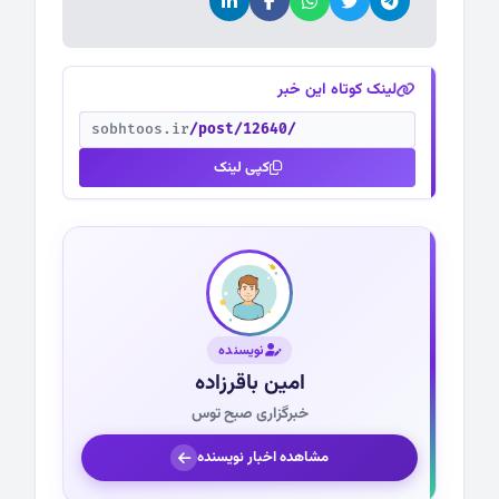
لینک کوتاه این خبر
sobhtoos.ir
/post/12640/
کپی لینک
نویسنده
امین باقرزاده
خبرگزاری صبح توس
مشاهده اخبار نویسنده