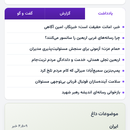
یادداشت
گزارش
گفت و گو
خبر، امانت حقیقت است؛ خبرنگار، امین آگاهی
چرا رسانه‌های غربی اربعین را سانسور می‌کنند؟
حمام عزت؛ آزمونی برای سنجش مسئولیت‌پذیری مدیران
اربعین تجلی همدلی، خدمت و دلدادگی مردم تربت‌جام
پمپ‌بنزین سمیع‌آباد؛ میراثی که کام مردم تلخ کرد
سلامت آینده‌سازان فوتبال قربانی بی‌توجهی مسئولان
بازخوانی رسانه‌ای اندیشه رهبر شهید
مشهدالرضا آقای شهید ایران را در آغوش کشید
موضوعات داغ
مکن ای صبح طلوع
چرایی «استقبال از آقای ایران»
ایران
۴,۵۰۹ خبر