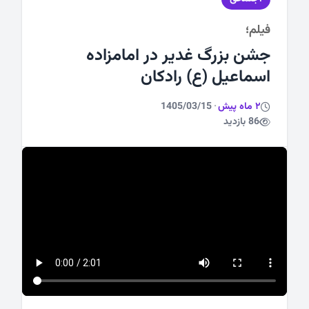
فیلم؛
ورزشی
جشن بزرگ غدیر در امامزاده
اسماعیل (ع) رادکان
2 ماه پیش
·
1405/03/15
86 بازدید