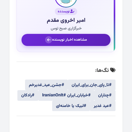
نویسنده
امیر اخروی مقدم
خبرگزاری صبح توس
مشاهده اخبار نویسنده
تگ‌ها:
#تا_پای_جان_برای_ایران
#جشن_عید_غدیرخم
#چناران
#خیابان_ایران #IranianOnIt
#رادکان
#عید غدیر
#لبیک یا خامنه‌ای