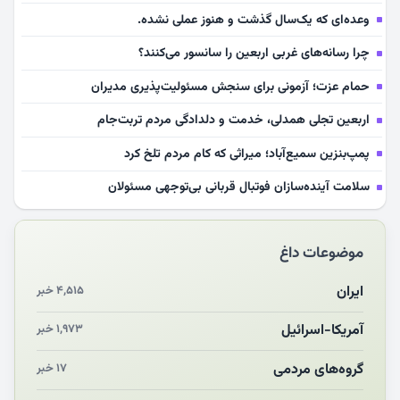
وعده‌ای که یک‌سال گذشت و هنوز عملی نشده.
چرا رسانه‌های غربی اربعین را سانسور می‌کنند؟
حمام عزت؛ آزمونی برای سنجش مسئولیت‌پذیری مدیران
اربعین تجلی همدلی، خدمت و دلدادگی مردم تربت‌جام
پمپ‌بنزین سمیع‌آباد؛ میراثی که کام مردم تلخ کرد
سلامت آینده‌سازان فوتبال قربانی بی‌توجهی مسئولان
بازخوانی رسانه‌ای اندیشه رهبر شهید
موضوعات داغ
مشهدالرضا آقای شهید ایران را در آغوش کشید
مکن ای صبح طلوع
ایران
۴,۵۱۵ خبر
چرایی «استقبال از آقای ایران»
آمریکا-اسرائیل
۱,۹۷۳ خبر
انقلاب مردمی و مردم انقلابی
گروه‌های مردمی
۱۷ خبر