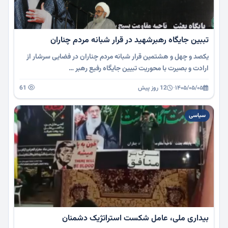
تببین جایگاه رهبرشهید در قرار شبانه مردم چناران
یکصد و چهل و هشتمین قرار شبانه مردم چناران در فضایی سرشار از
ارادت و بصیرت با محوریت تبیین جایگاه رفیع رهبر …
۱۴۰۵/۰۵/۰۵
·
12 روز پیش
61
سیاسی
بیداری ملی، عامل شکست استراتژیک دشمنان