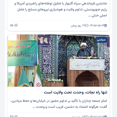
جانشین فرماندهی سپاه گلبهار با تحلیل توطئه‌های راهبردی آمریکا و
رژیم صهیونستی، تداوم ولایت و هوشیاری نیروهای مسلح را عامل
اصلی خنثی …
۱۴۰۵/۰۵/۰۴
·
13 روز پیش
46
سیاسی
تنها راه نجات، وحدت تحت ولایت است
امام جمعه چناران با تأکید بر تداوم حضور در خیابان‌ها و حفظ میادین،
گفت: هرگونه اعتماد به دشمن، فریب است و وحدت …
۱۴۰۵/۰۵/۰۲
·
15 روز پیش
50