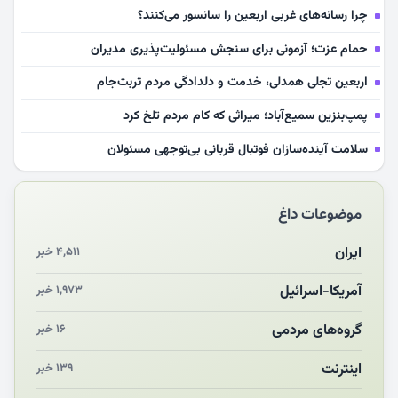
چرا رسانه‌های غربی اربعین را سانسور می‌کنند؟
حمام عزت؛ آزمونی برای سنجش مسئولیت‌پذیری مدیران
اربعین تجلی همدلی، خدمت و دلدادگی مردم تربت‌جام
پمپ‌بنزین سمیع‌آباد؛ میراثی که کام مردم تلخ کرد
سلامت آینده‌سازان فوتبال قربانی بی‌توجهی مسئولان
بازخوانی رسانه‌ای اندیشه رهبر شهید
موضوعات داغ
مشهدالرضا آقای شهید ایران را در آغوش کشید
مکن ای صبح طلوع
ایران
۴,۵۱۱ خبر
چرایی «استقبال از آقای ایران»
آمریکا-اسرائیل
۱,۹۷۳ خبر
انقلاب مردمی و مردم انقلابی
گروه‌های مردمی
۱۶ خبر
اینترنت
۱۳۹ خبر