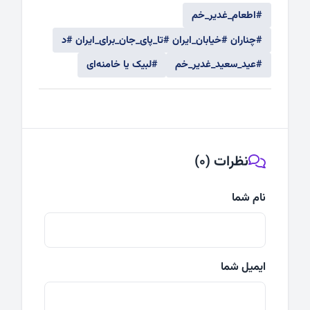
#اطعام_غدیر_خم
#چناران #خیابان_ایران #تا_پای_جان_برای_ایران #د
#عید_سعید_غدیر_خم
#لبیک یا خامنه‌ای
نظرات (0)
نام شما
ایمیل شما