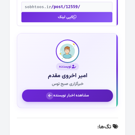
sobhtoos.ir
/post/12559/
کپی لینک
نویسنده
امیر اخروی مقدم
خبرگزاری صبح توس
مشاهده اخبار نویسنده
تگ‌ها: