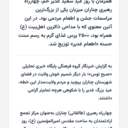
همزمان با روز عید سعید غدیر خم، چهارراه
رهبری چناران میزبان یکی از بزرگ‌ترین
مراسمات جشن و اطعام مردمی بود. در این
آئین معنوی که با مداحی ذاکرین اهل‌بیت (ع)
همراه بود، ۲۵۰۰ پرس غذای گرم به رسم سنت
حسنه «اطعام غدیر» توزیع شد.
به گزارش خبرنگار گروه فرهنگی پایگاه خبری تحلیلی
«صبح توس»؛ بار دیگر شمیم خوش ولایت در فضای
شهرستان چناران پیچید و مردم ولایت‌مدار این خطه،
عید بزرگ غدیر را با شکوهی هرچه تمام‌تر گرامی
داشتند.
چهارراه رهبری (طالقانی) چناران به‌عنوان مرکز تجمع
ارادتمندان به ساحت مقدس امیرالمؤمنین (ع)، روز