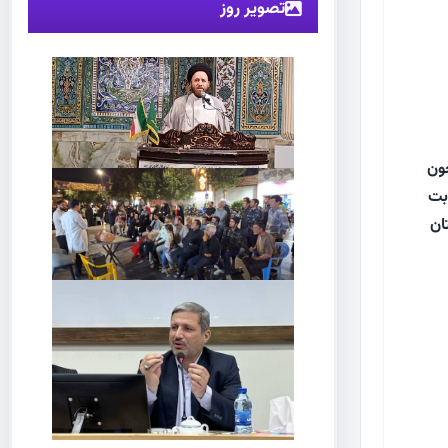
تصویر روز
چون
بت
تان