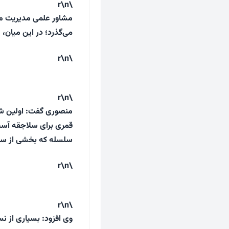
\r\n
مشاور علمی مدیریت مخ
می‌گذرد؛ در این میان،
\r\n
\r\n
قمری برای سلاجقه آسی
سلسله که بخشی از سلجو
\r\n
\r\n
وی افزود: بسیاری از 