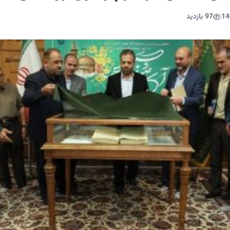
14
97 بازدید