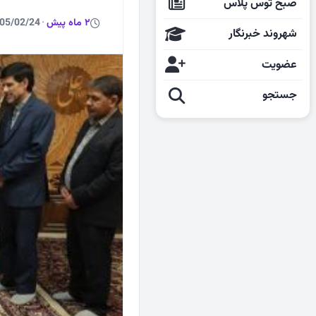
صبح توس پلاس
2 ماه پیش
·
05/02/24
شهروند خبرنگار
عضویت
جستجو