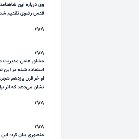
قدس رضوی تقدیم شد
\r\n
\r\n
مشاور علمی مدیریت مخ
اواخر قرن یازدهم هجری
نشان می‌دهد که اثر ب
\r\n
\r\n