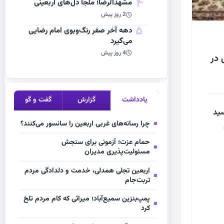
4
مشهد‌الرضا؛ ملجأ دل‌های اربعینی
2 روز پیش
5
دهه آخر صفر رنگ‌وبوی امام رضایی
می‌گیرد
4 روز پیش
امه فردوسی با قدمت حدود ۳۵۰ سال در
یادداشت
گزارش
گفت و گو
سید
چرا رسانه‌های غربی اربعین را سانسور می‌کنند؟
حمام عزت؛ آزمونی برای سنجش
مسئولیت‌پذیری مدیران
اربعین تجلی همدلی، خدمت و دلدادگی مردم
تربت‌جام
پمپ‌بنزین سمیع‌آباد؛ میراثی که کام مردم تلخ
کرد