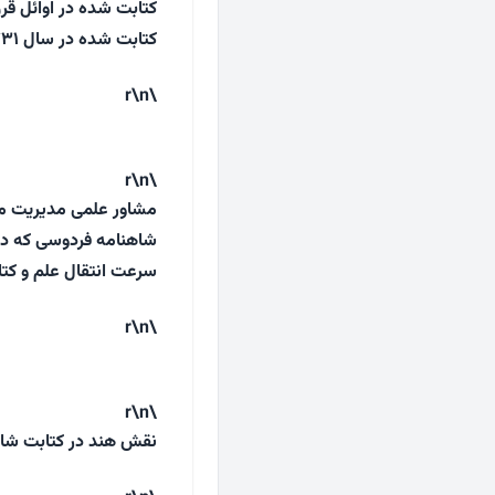
کتابت شده در اوائل قر
کتابت شده در سال ۷۳۱ هجری قمری اشاره کرد که متعلق به دربار آل اینجو، بوده است.
\r\n
\r\n
مشاور علمی مدیریت 
شاهنامه فردوسی که در 
سرعت انتقال علم و کتا
\r\n
\r\n
نقش هند در کتابت شا