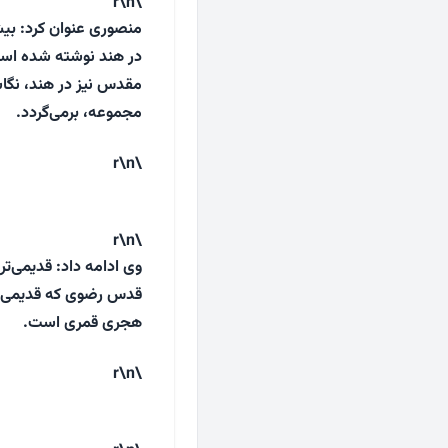
\r\n
در هند نوشته شده است
مقدس نیز در هند، نگاش
مجموعه، برمی‌گردد.
\r\n
\r\n
وی ادامه داد: قدیمی‌ت
هجری قمری است.
\r\n