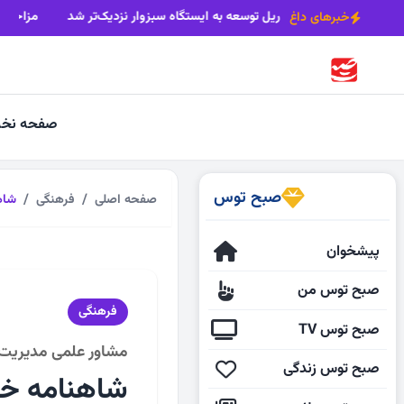
زش کمک‌های اولیه در اجتماعات شبانه نیشابور
ریل توسعه به ایستگاه سبزوا
خبرهای داغ
صفحه نخ
صبح توس
صفحه اصلی
فرهنگی
شاه
پیشخوان
صبح توس من
فرهنگی
صبح توس TV
مشاور علمی مدیری
صبح توس زندگی
شاهنامه خط