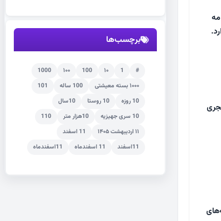
مه
د.
برچسب‌ها
1000
۱۰۰
100
۱۰
1
#
۱۰۰۰ بسته معیشتی
100 ساله
101
10 روزه
10 روستا
10سال
د، متعلق به آناتولی (ترکیه امروزی) است که در سال ۶۱۴ هجری
10 سری جهیزیه
10هزار متر
110
۱۱ اردیبهشت ۱۴۰۵
11 اسفند
11اسفند
11 اسفندماه
11اسفندماه
‌های