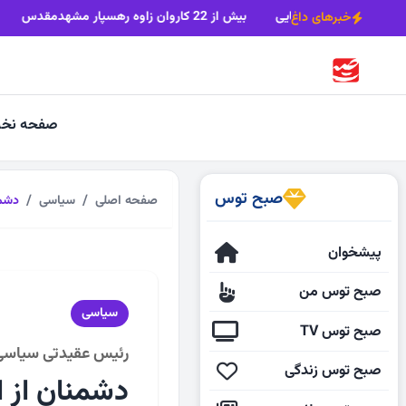
ورسواران در بوستان اردیبهشت شهرک شهید رجایی
بیش از 22 کاروان زاوه رهسپار مشهدمقدس
خبرهای داغ
صفحه نخ
صبح توس
صفحه اصلی
سیاسی
دشمن
پیشخوان
صبح توس من
سیاسی
صبح توس TV
رئیس عقیدتی سیاسی 
صبح توس زندگی
دشمنان از ا