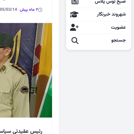
صبح توس پلاس
2 ماه پیش
·
05/03/14
شهروند خبرنگار
عضویت
جستجو
رئیس عقیدتی سیاسی 