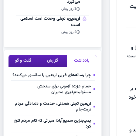
می‌گیرد
یت
3 روز پیش
5
اربعین، تجلی وحدت امت اسلامی
است
2 روز پیش
 و
 است
یادداشت
گزارش
گفت و گو
چرا رسانه‌های غربی اربعین را سانسور می‌کنند؟
حمام عزت؛ آزمونی برای سنجش
 بر
مسئولیت‌پذیری مدیران
خود
اربعین تجلی همدلی، خدمت و دلدادگی مردم
تربت‌جام
پمپ‌بنزین سمیع‌آباد؛ میراثی که کام مردم تلخ
کرد
د و