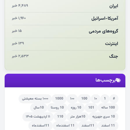
انقلاب مردمی و مردم انقلابی
ایران
۴,۴۸۹ خبر
مرگ خاموش زیست‌محیطی در منطقه تربت‌جام
آمریکا-اسرائیل
۱,۹۶۰ خبر
چو‌ن‌وچرا در «علی‌الاصول» یا انتظار برای تحقق شروط
گروه‌های مردمی
۱۵ خبر
اینترنت
۱۳۹ خبر
جنگ
۲,۵۳۳ خبر
برچسب‌ها
#
1
۱۰
100
۱۰۰
1000
۱۰۰۰ بسته معیشتی
100 ساله
101
10 روزه
10 روستا
10سال
10 سری جهیزیه
10هزار متر
110
۱۱ اردیبهشت ۱۴۰۵
11 اسفند
11اسفند
11 اسفندماه
11اسفندماه