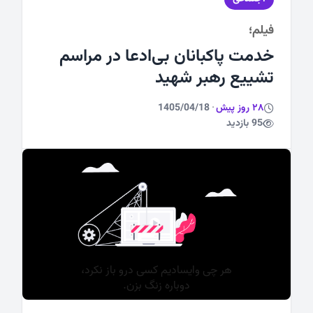
فیلم؛
ورزشی
خدمت پاکبانان بی‌ادعا در مراسم
تشییع رهبر شهید
28 روز پیش
·
1405/04/18
95 بازدید