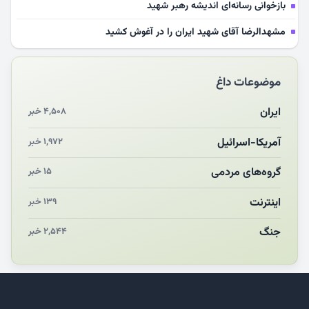
بازخوانی رسانه‌ای اندیشه رهبر شهید
مشهدالرضا آقای شهید ایران را در آغوش کشید
مکن ای صبح طلوع
موضوعات داغ
چرایی «استقبال از آقای ایران»
انقلاب مردمی و مردم انقلابی
ایران
۴,۵۰۸ خبر
مرگ خاموش زیست‌محیطی در منطقه تربت‌جام
آمریکا-اسرائیل
۱,۹۷۲ خبر
چو‌ن‌وچرا در «علی‌الاصول» یا انتظار برای تحقق شروط
گروه‌های مردمی
۱۵ خبر
اینترنت
۱۳۹ خبر
جنگ
۲,۵۴۴ خبر