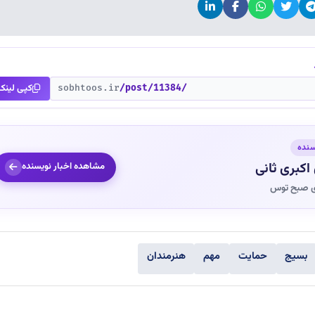
کپی لینک
sobhtoos.ir
/post/11384/
سنده
اکبری ثانی
مشاهده اخبار نویسنده
ی صبح توس
بسیج
حمایت
مهم
هنرمندان