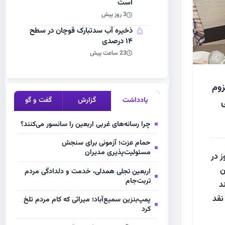
است
3 روز پیش
5
ذخیره آب سدتبارک قوچان در سطح
۱۴ درصدی
23 ساعت پیش
زوم
یادداشت
گزارش
گفت و گو
ی
چرا رسانه‌های غربی اربعین را سانسور می‌کنند؟
حمام عزت؛ آزمونی برای سنجش
مسئولیت‌پذیری مدیران
 در
ن
اربعین تجلی همدلی، خدمت و دلدادگی مردم
تربت‌جام
د
نقد
پمپ‌بنزین سمیع‌آباد؛ میراثی که کام مردم تلخ
کرد