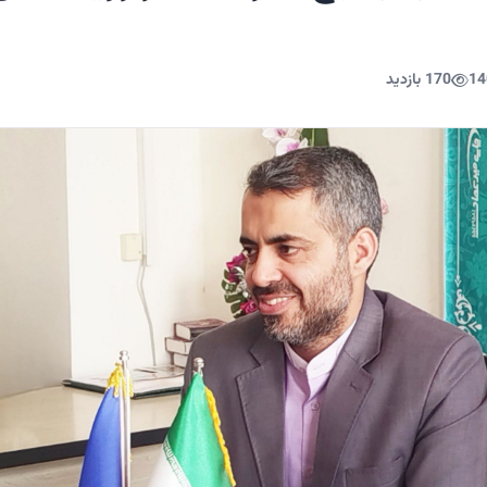
14
170 بازدید