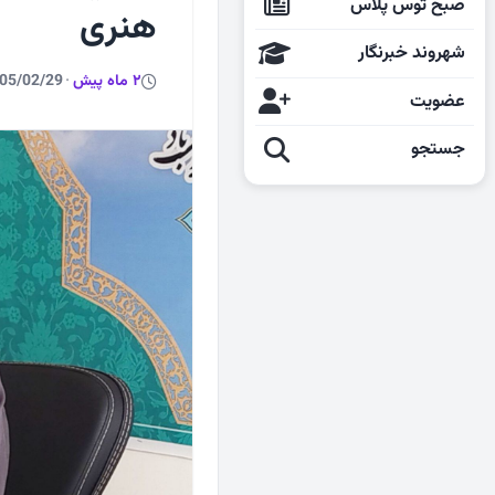
صبح توس پلاس
هنری
شهروند خبرنگار
2 ماه پیش
·
05/02/29
عضویت
جستجو