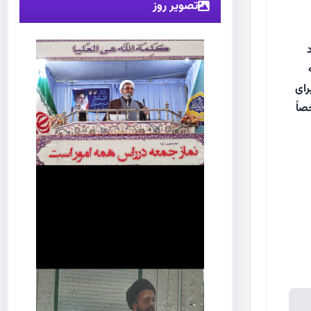
تصویر روز
رای
صاً