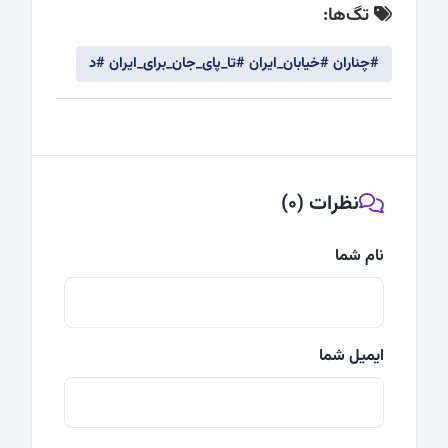
تگ‌ها:
#چناران #خیابان_ایران #تا_پای_جان_برای_ایران #د
نظرات (0)
نام شما
ایمیل شما