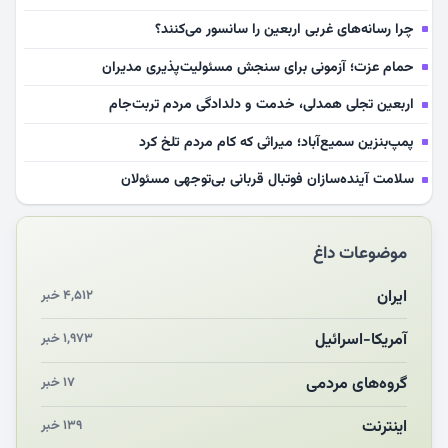
چرا رسانه‌های غربی اربعین را سانسور می‌کنند؟
حمام عزت؛ آزمونی برای سنجش مسئولیت‌پذیری مدیران
اربعین تجلی همدلی، خدمت و دلدادگی مردم تربت‌جام
پمپ‌بنزین سمیع‌آباد؛ میراثی که کام مردم تلخ کرد
سلامت آینده‌سازان فوتبال قربانی بی‌توجهی مسئولان
بازخوانی رسانه‌ای اندیشه رهبر شهید
موضوعات داغ
مشهدالرضا آقای شهید ایران را در آغوش کشید
مکن ای صبح طلوع
ایران
۴,۵۱۲ خبر
چرایی «استقبال از آقای ایران»
آمریکا-اسرائیل
۱,۹۷۳ خبر
انقلاب مردمی و مردم انقلابی
گروه‌های مردمی
۱۷ خبر
اینترنت
۱۳۹ خبر