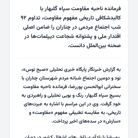
فرمانده ناحیه مقاومت سپاه گلبهار با
کالبدشکافی تاریخی مفهوم مقاومت، تداوم ۹۲
شب اجتماع مردمی در چناران را ضامن اصلی
اقتدار ملی و پشتوانه شجاعت دیپلمات‌ها در
صحنه بین‌الملل دانست.
به گزارش خبرنگار پایگاه خبری تحلیلی «صبح توس»،
نود و دومین اجتماع شبانه مردم شهرستان چناران با
سخنرانی ابوالحسن پوررضا، فرمانده ناحیه مقاومت
بسیج سپاه گلبهار، رنگ و بویی تحلیلی و راهبردی به
خود گرفت. وی در این مراسم با اشاره به عبرت‌های
تاریخی، به مقایسه تطبیقی مفهوم «مقاومت» و
«سازش» در سده‌های اخیر پرداخت.
پوررضا با یادآوری تلخی‌های اشغال کشور در دوران