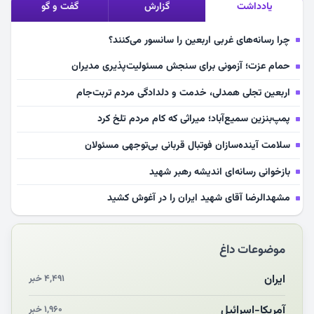
یادداشت
گزارش
گفت و گو
چرا رسانه‌های غربی اربعین را سانسور می‌کنند؟
حمام عزت؛ آزمونی برای سنجش مسئولیت‌پذیری مدیران
اربعین تجلی همدلی، خدمت و دلدادگی مردم تربت‌جام
پمپ‌بنزین سمیع‌آباد؛ میراثی که کام مردم تلخ کرد
سلامت آینده‌سازان فوتبال قربانی بی‌توجهی مسئولان
بازخوانی رسانه‌ای اندیشه رهبر شهید
مشهدالرضا آقای شهید ایران را در آغوش کشید
مکن ای صبح طلوع
موضوعات داغ
چرایی «استقبال از آقای ایران»
انقلاب مردمی و مردم انقلابی
ایران
۴,۴۹۱ خبر
مرگ خاموش زیست‌محیطی در منطقه تربت‌جام
آمریکا-اسرائیل
۱,۹۶۰ خبر