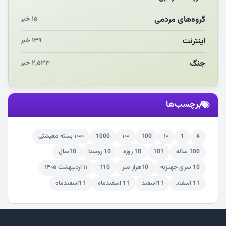
چو‌ن‌وچرا در «علی‌الاصول» یا انتظار برای تحقق شروط
گروه‌های مردمی
۱۵ خبر
اینترنت
۱۳۹ خبر
جنگ
۲,۵۳۳ خبر
برچسب‌ها
#
1
۱۰
100
۱۰۰
1000
۱۰۰۰ بسته معیشتی
100 ساله
101
10 روزه
10 روستا
10سال
10 سری جهیزیه
10هزار متر
110
۱۱ اردیبهشت ۱۴۰۵
11 اسفند
11اسفند
11 اسفندماه
11اسفندماه