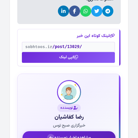
لینک کوتاه این خبر
sobhtoos.ir
/post/13029/
کپی لینک
نویسنده
رضا کفاشیان
خبرگزاری صبح توس
مشاهده اخبار نویسنده