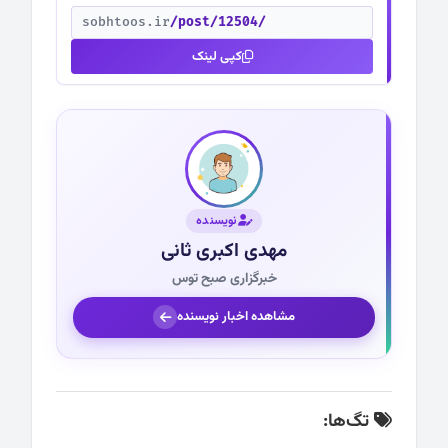
sobhtoos.ir
/post/12504/
کپی لینک
نویسنده
مهدی اکبری ثانی
خبرگزاری صبح توس
مشاهده اخبار نویسنده
تگ‌ها: