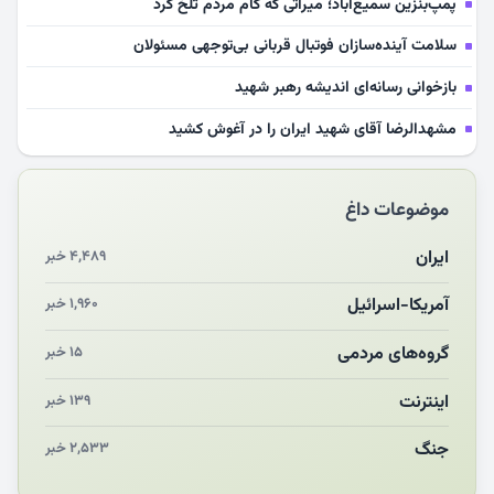
پمپ‌بنزین سمیع‌آباد؛ میراثی که کام مردم تلخ کرد
سلامت آینده‌سازان فوتبال قربانی بی‌توجهی مسئولان
بازخوانی رسانه‌ای اندیشه رهبر شهید
مشهدالرضا آقای شهید ایران را در آغوش کشید
مکن ای صبح طلوع
موضوعات داغ
چرایی «استقبال از آقای ایران»
انقلاب مردمی و مردم انقلابی
ایران
۴,۴۸۹ خبر
مرگ خاموش زیست‌محیطی در منطقه تربت‌جام
آمریکا-اسرائیل
۱,۹۶۰ خبر
چو‌ن‌وچرا در «علی‌الاصول» یا انتظار برای تحقق شروط
گروه‌های مردمی
۱۵ خبر
اینترنت
۱۳۹ خبر
جنگ
۲,۵۳۳ خبر