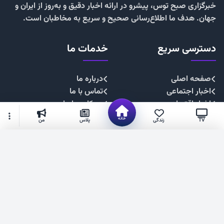
خبرگزاری صبح توس، پیشرو در ارائه اخبار دقیق و به‌روز از ایران و
جهان. هدف ما اطلاع‌رسانی صحیح و سریع به مخاطبان است.
دسترسی سریع
خدمات ما
صفحه اصلی
درباره ما
اخبار اجتماعی
تماس با ما
اخبار اقتصادی
همکاری با ما
اخبار چندرسانه
تبلیغات
خانه
TV
زندگی
پلاس
من
اخبار سیاسی
حریم خصوصی
اخبار فرهنگی
قوانین سایت
گزینه‌های بیشتر
شهروند خبرنگار
۱۴۰۴. صبح توس —فناوری فضای مجازی استان خراسان رضوی
عضویت