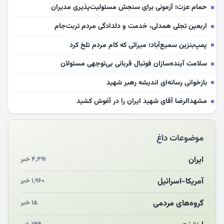
حمام عزت؛ آزمونی برای سنجش مسئولیت‌پذیری مدیران
اربعین تجلی همدلی، خدمت و دلدادگی مردم تربت‌جام
پمپ‌بنزین سمیع‌آباد؛ میراثی که کام مردم تلخ کرد
سلامت آینده‌سازان فوتبال قربانی بی‌توجهی مسئولان
بازخوانی رسانه‌ای اندیشه رهبر شهید
مشهدالرضا آقای شهید ایران را در آغوش کشید
مکن ای صبح طلوع
موضوعات داغ
چرایی «استقبال از آقای ایران»
انقلاب مردمی و مردم انقلابی
ایران
۴,۴۹۱ خبر
مرگ خاموش زیست‌محیطی در منطقه تربت‌جام
آمریکا-اسرائیل
۱,۹۶۰ خبر
چو‌ن‌وچرا در «علی‌الاصول» یا انتظار برای تحقق شروط
گروه‌های مردمی
۱۵ خبر