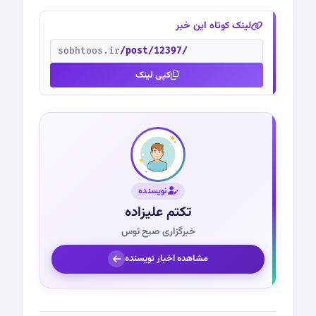
لینک کوتاه این خبر
sobhtoos.ir
/post/12397/
کپی لینک
نویسنده
تکتم علیزاده
خبرگزاری صبح توس
مشاهده اخبار نویسنده