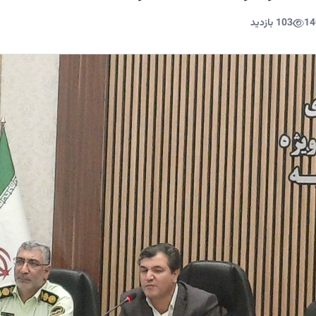
14
103 بازدید