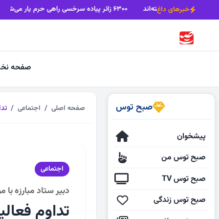
ه عشق امام‌رضا(ع) درمسیر جاده عاشقی قدم گذاشته‌اند
۶۳۰۰ زائر پیاده سرخسی راهی حرم یار می‌شوند
خبرهای داغ
صفحه نخ
صبح توس
صفحه اصلی
اجتماعی
تداوم
پیشخوان
صبح توس من
اجتماعی
صبح توس TV
دبیر ستاد مبارزه با 
صبح توس زندگی
تداوم فعالیت مراکز م