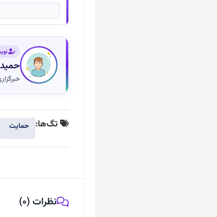
نوی
حمید 
خبرگزار
تگ‌ها:
حمایت
نظرات (0)