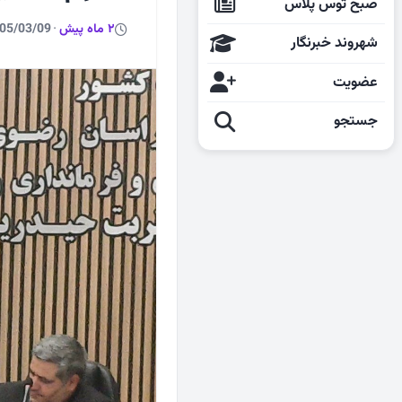
صبح توس پلاس
2 ماه پیش
·
05/03/09
شهروند خبرنگار
عضویت
جستجو