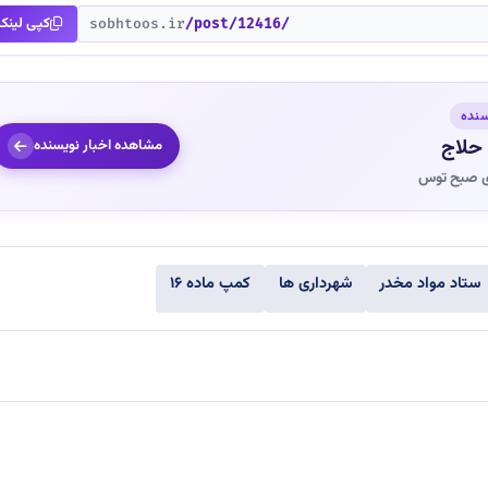
کپی لینک
sobhtoos.ir
/post/12416/
سنده
حلاج
مشاهده اخبار نویسنده
ی صبح توس
ستاد مواد مخدر
شهرداری ها
کمپ ماده ۱۶