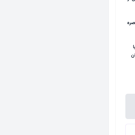
صره
با
ن