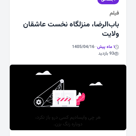
فیلم
ورزشی
باب‌الرضا، منزلگاه نخست عاشقان
ولایت
1 ماه پیش
·
1405/04/16
93 بازدید