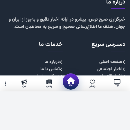
درباره ما
خبرگزاری صبح توس، پیشرو در ارائه اخبار دقیق و به‌روز از ایران و
جهان. هدف ما اطلاع‌رسانی صحیح و سریع به مخاطبان است.
دسترسی سریع
خدمات ما
صفحه اصلی
درباره ما
اخبار اجتماعی
تماس با ما
اخبار اقتصادی
همکاری با ما
اخبار چندرسانه
تبلیغات
خانه
TV
زندگی
پلاس
من
اخبار سیاسی
حریم خصوصی
اخبار فرهنگی
قوانین سایت
گزینه‌های بیشتر
شهروند خبرنگار
۱۴۰۴. صبح توس —فناوری فضای مجازی استان خراسان رضوی