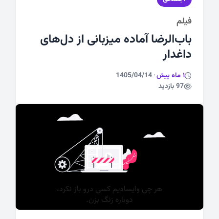
فیلم
ورزشی
باب‌الرضا آماده میزبانی از دل‌های
داغدار
1 ماه پیش
·
1405/04/14
97 بازدید