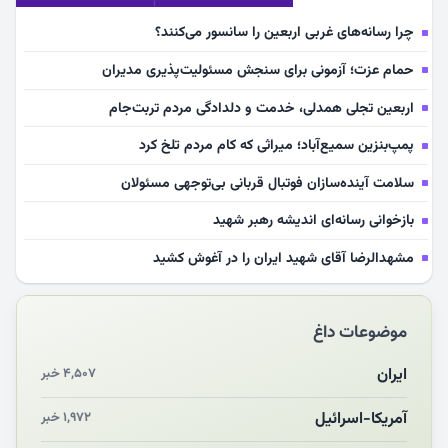
چرا رسانه‌های غربی اربعین را سانسور می‌کنند؟
حمام عزت؛ آزمونی برای سنجش مسئولیت‌پذیری مدیران
اربعین تجلی همدلی، خدمت و دلدادگی مردم تربت‌جام
پمپ‌بنزین سمیع‌آباد؛ میراثی که کام مردم تلخ کرد
سلامت آینده‌سازان فوتبال قربانی بی‌توجهی مسئولان
بازخوانی رسانه‌ای اندیشه رهبر شهید
مشهدالرضا آقای شهید ایران را در آغوش کشید
مکن ای صبح طلوع
موضوعات داغ
چرایی «استقبال از آقای ایران»
انقلاب مردمی و مردم انقلابی
ایران
۴,۵۰۷ خبر
مرگ خاموش زیست‌محیطی در منطقه تربت‌جام
آمریکا-اسرائیل
۱,۹۷۲ خبر
چو‌ن‌وچرا در «علی‌الاصول» یا انتظار برای تحقق شروط