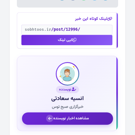
لینک کوتاه این خبر
sobhtoos.ir
/post/12996/
کپی لینک
نویسنده
انسیه سعادتی
خبرگزاری صبح توس
مشاهده اخبار نویسنده