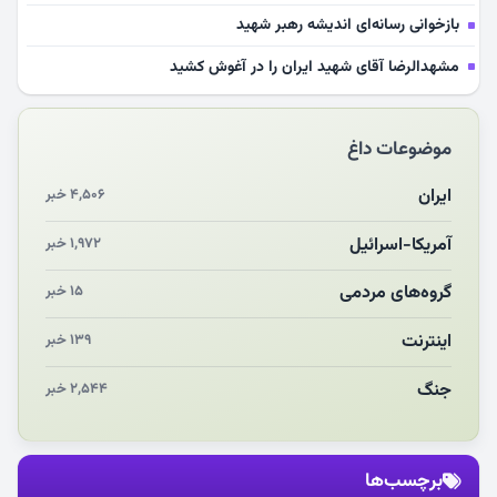
بازخوانی رسانه‌ای اندیشه رهبر شهید
مشهدالرضا آقای شهید ایران را در آغوش کشید
مکن ای صبح طلوع
موضوعات داغ
چرایی «استقبال از آقای ایران»
انقلاب مردمی و مردم انقلابی
ایران
۴,۵۰۶ خبر
مرگ خاموش زیست‌محیطی در منطقه تربت‌جام
آمریکا-اسرائیل
۱,۹۷۲ خبر
چو‌ن‌وچرا در «علی‌الاصول» یا انتظار برای تحقق شروط
گروه‌های مردمی
۱۵ خبر
اینترنت
۱۳۹ خبر
جنگ
۲,۵۴۴ خبر
برچسب‌ها