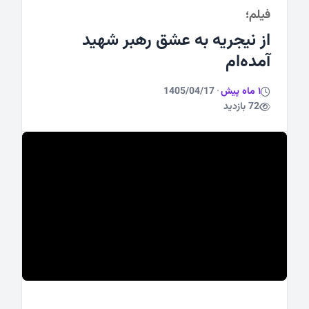
فیلم؛
ورزشی
از نیجریه به عشق رهبر شهید
آمده‌ام
1 ماه پیش
·
1405/04/17
72 بازدید