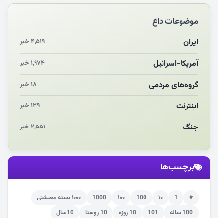
سلامت آینده‌سازان فوتبال قربانی بی‌توجهی مسئولان
موضوعات داغ
بازخوانی رسانه‌ای اندیشه رهبر شهید
مشهدالرضا آقای شهید ایران را در آغوش کشید
ایران
۴,۵۱۹ خبر
مکن ای صبح طلوع
آمریکا-اسرائیل
۱,۹۷۴ خبر
چرایی «استقبال از آقای ایران»
گروه‌های مردمی
۱۸ خبر
اینترنت
۱۳۹ خبر
جنگ
۲,۵۵۱ خبر
برچسب‌ها
#
1
۱۰
100
۱۰۰
1000
۱۰۰۰ بسته معیشتی
100 ساله
101
10 روزه
10 روستا
10سال