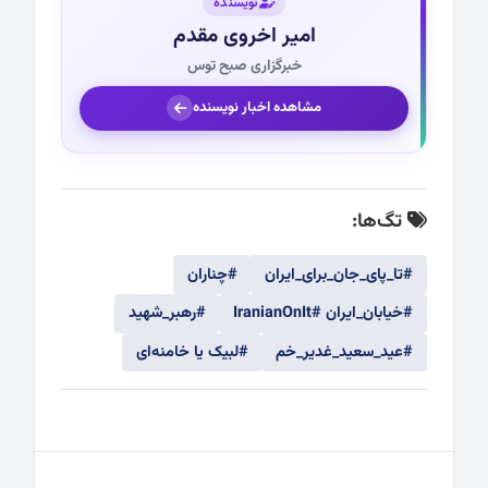
نویسنده
امیر اخروی مقدم
خبرگزاری صبح توس
مشاهده اخبار نویسنده
تگ‌ها:
#تا_پای_جان_برای_ایران
#چناران
#خیابان_ایران #IranianOnIt
#رهبر_شهید
#عید_سعید_غدیر_خم
#لبیک یا خامنه‌ای