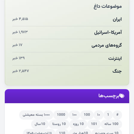
موضوعات داغ
مشهدالرضا آقای شهید ایران را در آغوش کشید
مکن ای صبح طلوع
ایران
۴,۵۱۵ خبر
چرایی «استقبال از آقای ایران»
آمریکا-اسرائیل
۱,۹۷۳ خبر
انقلاب مردمی و مردم انقلابی
گروه‌های مردمی
۱۷ خبر
اینترنت
۱۳۹ خبر
جنگ
۲,۵۴۷ خبر
برچسب‌ها
#
1
۱۰
100
۱۰۰
1000
۱۰۰۰ بسته معیشتی
100 ساله
101
10 روزه
10 روستا
10سال
10 سری جهیزیه
10هزار متر
110
۱۱ اردیبهشت ۱۴۰۵