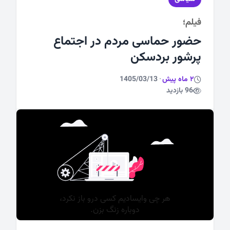
فیلم؛
ورزشی
حضور حماسی مردم در اجتماع
پرشور بردسکن
2 ماه پیش
·
1405/03/13
96 بازدید