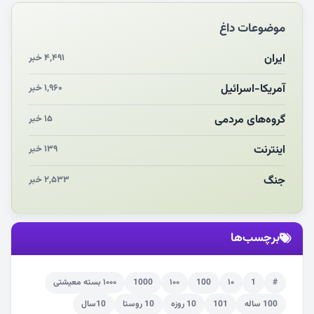
مکن ای صبح طلوع
موضوعات داغ
چرایی «استقبال از آقای ایران»
انقلاب مردمی و مردم انقلابی
ایران
۴,۴۹۱ خبر
مرگ خاموش زیست‌محیطی در منطقه تربت‌جام
آمریکا-اسرائیل
۱,۹۶۰ خبر
چو‌ن‌وچرا در «علی‌الاصول» یا انتظار برای تحقق شروط
گروه‌های مردمی
۱۵ خبر
اینترنت
۱۳۹ خبر
جنگ
۲,۵۳۳ خبر
برچسب‌ها
#
1
۱۰
100
۱۰۰
1000
۱۰۰۰ بسته معیشتی
100 ساله
101
10 روزه
10 روستا
10سال