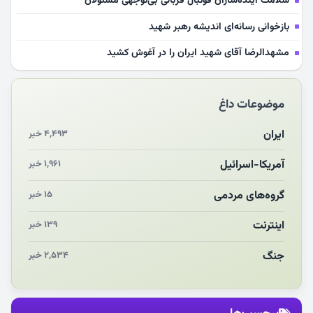
سلامت آینده‌سازان فوتبال قربانی بی‌توجهی مسئولان
بازخوانی رسانه‌ای اندیشه رهبر شهید
مشهدالرضا آقای شهید ایران را در آغوش کشید
مکن ای صبح طلوع
موضوعات داغ
چرایی «استقبال از آقای ایران»
انقلاب مردمی و مردم انقلابی
ایران
۴,۴۹۳ خبر
مرگ خاموش زیست‌محیطی در منطقه تربت‌جام
آمریکا-اسرائیل
۱,۹۶۱ خبر
چو‌ن‌وچرا در «علی‌الاصول» یا انتظار برای تحقق شروط
گروه‌های مردمی
۱۵ خبر
اینترنت
۱۳۹ خبر
جنگ
۲,۵۳۴ خبر