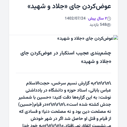
عوض‌کردن جای «جلاد و شهید»
ورزشی
2 سال پیش
·
1402/07/24
548 بازدید
چشم‌بندی عجیب استکبار در عوض‌کردن جای
«جلاد و شهید»
\r\n\r\nبه گزارش
نسیم سرخس
، حجت‌الاسلام
عباس بابائی، استاد حوزه و دانشگاه در یادداشتی
نوشت: به این گزاره‌ها دقت کنید؛ «حسین با شمشیر
جدش کشته شده است».\r\n\r\n«در قیام(حسین)
نه مصلحت دین بود و نه مصلحت دنیا؛ و فسادی که
از قیام و قتل او حاصل شد اگر در شهر خودش
می‌نشست اتفاق نمی‌افتاد.»\r\n\r\n«به خود خدا