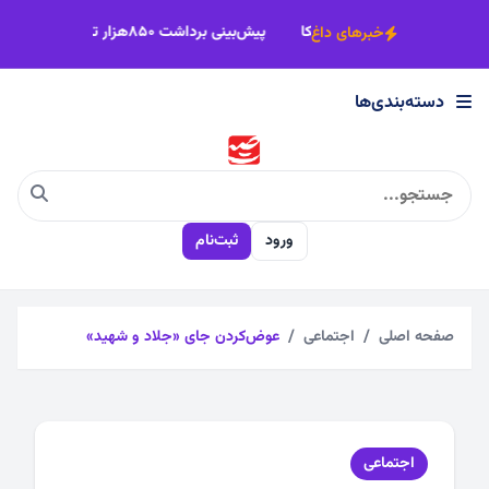
×
اقتدار، شرط موفقیت هرگونه مذاکره با آمریکا
پیش‌بینی برداشت ۸۵۰هزار تن چغندرقند در خراسان رضوی
خبرهای داغ
دسته‌بندی‌ها
دسته‌بندی‌ها
اجتماعی
ورود
ثبت‌نام
اقتصادی
چندرسانه
صفحه اصلی
اجتماعی
عوض‌کردن جای «جلاد و شهید»
سیاسی
اجتماعی
فرهنگی