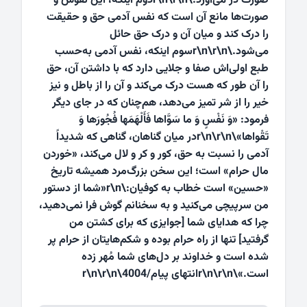
صورت در مى‌آورد.\r\n\r\nدوم اینکه، این نقوش و
صورت‌ها مانع آن است که نفس آدمى حق و حقیقت
را درک کند و میان آن و درک حق حائل
مى‌شود.\r\n\r\nسوم اینکه، نفس آدمى به‌حسب
طبع اولی‌اش صفا و جلایى دارد که با داشتن آن، حق
را آن طور که هست درک مى‌کند و آن را از باطل و نیز
خیر را از شر تمیز مى‌دهد، هم‌چنان که در جاى دیگر
فرمود: «وَ نَفْسٍ وَ ما سَوَّاها فَأَلْهَمَها فُجُورَها وَ
تَقْواها»\r\n\r\nدر میان گناهان، گناهی که شدیداً
آدمی را نسبت به حق، کور و کر و لال می‌کند، «خوردن
مال حرام» است؛ این سخن بزرگ‌مرد همیشه‌ تاریخ
«حسین» است خطاب به کوفیان:\r\n«شما از دستور
من سرپیچى مى‌کنید و به سخنانم گوش فرا نمى‌دهید،
چرا که هدایاى شما [جوایزى که براى کشتن من
گرفتید] تنها از راه حرام بوده و شکم‌هایتان از حرام پر
شده است و خداوند بر دل‌هاى شما مُهر زده
است.»\r\n\r\nانتهای پیام/4004\r\n\r\n