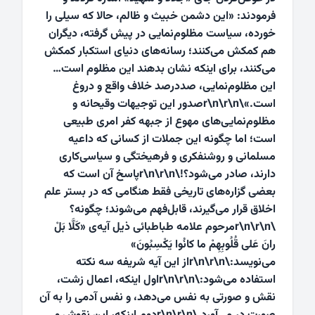
فرمودند: «این دشمن خبیث و ظالم، حالا که سیلی را
خورده، سیاست مظلوم‌نمایی در پیش گرفته، دیگران
هم کمکش می‌کنند؛ رسانه‌های دنیای استکبار کمکش
می‌کنند، برای اینکه نشان بدهند این مظلوم است…
این مظلوم‌نمایی، صددرصد خلاف واقع و دروغ
است.»\r\n\r\nصدور این توجیهات وقیحانه و
مظلوم‌نمایی‌های مهوع از جبهه‌ کفر امری‌ طبیعی
است؛ اما چگونه این جملات از کسانی‌ که داعیه‌
مسلمانی و روشنفکری و فرهیختگی و سیاسی‌کاری
دارند، صادر می‌شود؟!\r\n\r\nپاسخ آن است که
بعضی گزاره‌های تاریخی فقط هنگامی‌ که در بستر علم
اخلاق قرار می‌گیرند، قابل‌فهم می‌شوند؛ چگونه؟
\r\n\r\nمرحوم علامه‌ طباطبائی ذیل آیه‌ی «کَلَّا بَلْ
رانَ عَلى‌ قُلُوبِهِمْ ما کانُوا یَکْسِبُونَ»
می‌نویسد:\r\n\r\nاز این آیه شریفه سه نکته
استفاده مى‌شود:\r\n\r\nاول اینکه، اعمال زشت،
نقش و صورتى به نفس مى‌دهد، و نفس آدمى را به آن