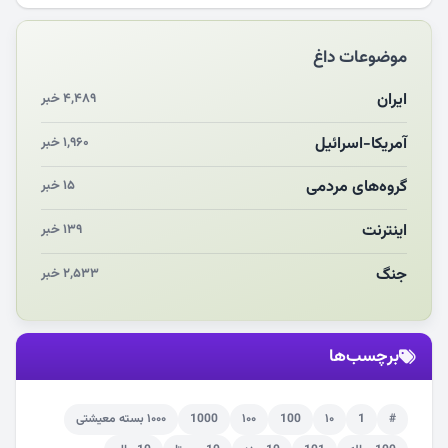
مکن ای صبح طلوع
موضوعات داغ
چرایی «استقبال از آقای ایران»
انقلاب مردمی و مردم انقلابی
ایران
۴,۴۸۹ خبر
مرگ خاموش زیست‌محیطی در منطقه تربت‌جام
آمریکا-اسرائیل
۱,۹۶۰ خبر
چو‌ن‌وچرا در «علی‌الاصول» یا انتظار برای تحقق شروط
گروه‌های مردمی
۱۵ خبر
اینترنت
۱۳۹ خبر
جنگ
۲,۵۳۳ خبر
برچسب‌ها
#
1
۱۰
100
۱۰۰
1000
۱۰۰۰ بسته معیشتی