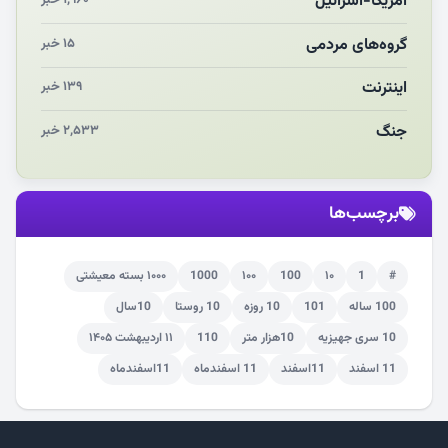
آمریکا-اسرائیل
چو‌ن‌وچرا در «علی‌الاصول» یا انتظار برای تحقق شروط
گروه‌های مردمی
۱۵ خبر
اینترنت
۱۳۹ خبر
جنگ
۲,۵۳۳ خبر
برچسب‌ها
#
1
۱۰
100
۱۰۰
1000
۱۰۰۰ بسته معیشتی
100 ساله
101
10 روزه
10 روستا
10سال
10 سری جهیزیه
10هزار متر
110
۱۱ اردیبهشت ۱۴۰۵
11 اسفند
11اسفند
11 اسفندماه
11اسفندماه