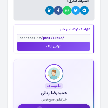
اشتراک‌گذاری:
لینک کوتاه این خبر
sobhtoos.ir
/post/12652/
کپی لینک
نویسنده
حمیدرضا ربانی
خبرگزاری صبح توس