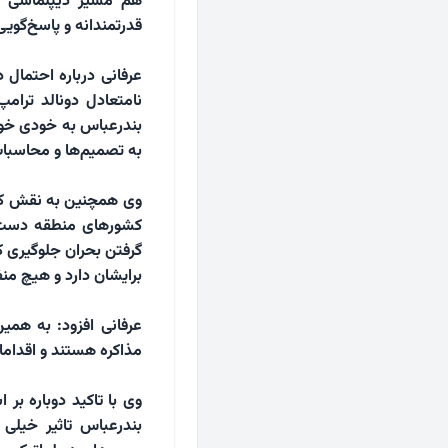
هم مسیر دیپلماسی و 
قدرتمندانه و پاسخ‌گویی
عرفانی درباره احتمال 
نامتعادل دونالد ترام
بندرعباس به خودی خود 
به تصمیم‌ها و محاسبات
وی همچنین به نقش کش
کشورهای منطقه دست ب
گرفتن بحران جلوگیری کنن
برایشان دارد و هیچ من
عرفانی افزود: به هم
مذاکره هستند و اقداما
وی با تاکید دوباره بر 
بندرعباس تاثیر خیلی 