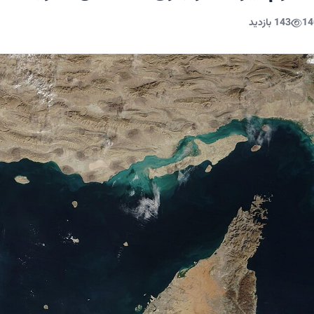
14
143 بازدید