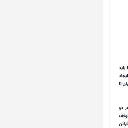
باید
یجاد
ن تا
ر دو
توقف
رائن