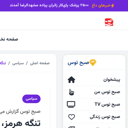
ظرفیت‌های انرژی تجدیدپذیر نباید معطل بماند
۲۵۰۰ پزشک پای‌کار زائران پیاده مشهدالرضا آمدند
خبرهای داغ
صفحه نخ
صبح توس
صفحه اصلی
سیاسی
تنگه
پیشخوان
صبح توس من
سیاسی
صبح توس TV
صبح توس گزارش می‌
صبح توس زندگی
تنگه هرمز، 