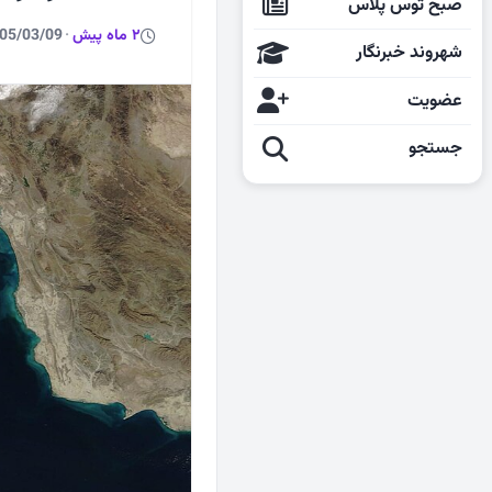
صبح توس پلاس
2 ماه پیش
·
05/03/09
شهروند خبرنگار
عضویت
جستجو