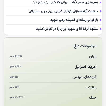
پمپ‌بنزین سمیع‌آباد؛ میراثی که کام مردم تلخ کرد
سلامت آینده‌سازان فوتبال قربانی بی‌توجهی مسئولان
بازخوانی رسانه‌ای اندیشه رهبر شهید
مشهدالرضا آقای شهید ایران را در آغوش کشید
مکن ای صبح طلوع
موضوعات داغ
چرایی «استقبال از آقای ایران»
انقلاب مردمی و مردم انقلابی
ایران
۴,۴۹۱ خبر
مرگ خاموش زیست‌محیطی در منطقه تربت‌جام
آمریکا-اسرائیل
۱,۹۶۰ خبر
چو‌ن‌وچرا در «علی‌الاصول» یا انتظار برای تحقق شروط
گروه‌های مردمی
۱۵ خبر
اینترنت
۱۳۹ خبر
جنگ
۲,۵۳۳ خبر