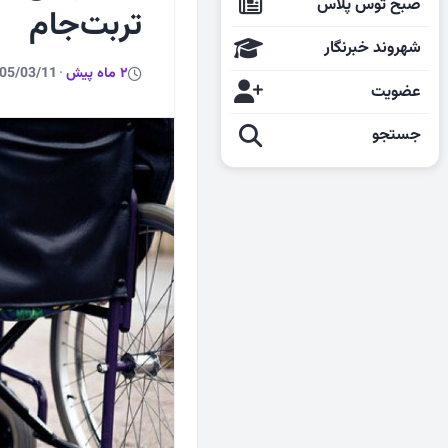
صبح توس پلاس
تربت‌جام
شهروند خبرنگار
2 ماه پیش
·
05/03/11
عضویت
جستجو