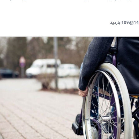
14
109 بازدید