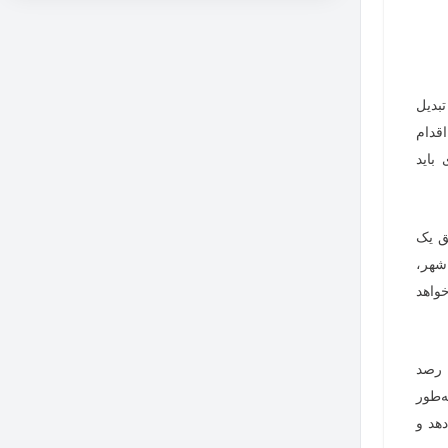
تبدیل
قدام
باید
ق یک
شهر،
واهد
 رصد
‌طور
هد و