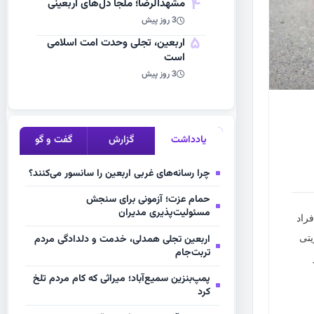
4
مشهد‌الرضا؛ ملجأ دل‌های اربعینی
3 روز پیش
5
اربعین، تجلی وحدت امت اسلامی
است
3 روز پیش
یادداشت
گزارش
گفت و گو
چرا رسانه‌های غربی اربعین را سانسور می‌کنند؟
حمام عزت؛ آزمونی برای سنجش
مسئولیت‌پذیری مدیران
راد
یتی
اربعین تجلی همدلی، خدمت و دلدادگی مردم
تربت‌جام
پمپ‌بنزین سمیع‌آباد؛ میراثی که کام مردم تلخ
کرد