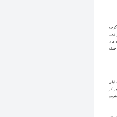
گرچه
واقعی
ن‌های
جمله
لیلی
مراکز
شویم
زایش