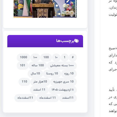
ه بر
دان،
ولیت
برچسب‌ها
صبح
ارای
1000
۱۰۰
100
۱۰
1
#
د که
۱۰۰۰ بسته معیشتی
100 ساله
101
جرای
10 روزه
10 روستا
10سال
10 سری جهیزیه
10هزار متر
110
أیید
۱۱ اردیبهشت ۱۴۰۵
11 اسفند
ی در
11اسفند
11 اسفندماه
11اسفندماه
ی که
اهند