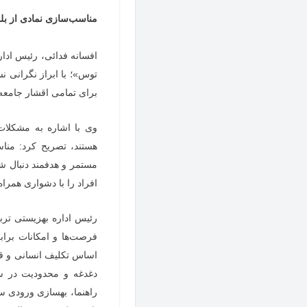
مناسب‌سازی نمادی از بل
افسانه فدائی، رئیس ادار
توس»؛
با ابراز نگرانی
برای تمامی اقشار جامعه 
وی با اشاره به مشکلات 
هستند، تصریح کرد: منا
مستمر و هدفمند دنبال ش
افراد را با دشواری همراه
رئیس اداره بهزیستی تربت
فرصت‌ها و امکانات براب
اساس تکلیف انسانی و قان
دغدغه و محدودیت در سطح
راهنما، بهسازی ورودی 