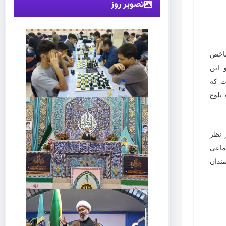
تصویر روز
شاخص
 این
ت که
بلوغ
 نظر
ماعی
ندان