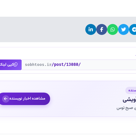
کپی لینک
sobhtoos.ir
/post/13080/
سنده
آویشی
مشاهده اخبار نویسنده
ی صبح توس