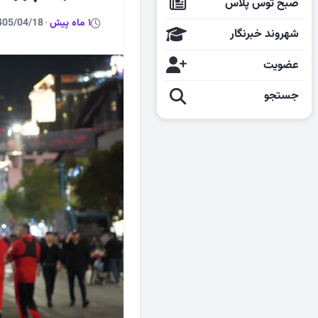
صبح توس پلاس
1 ماه پیش
·
405/04/18
شهروند خبرنگار
عضویت
جستجو