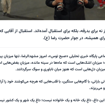
ه برای بدرقه، بلکه برای استقبال آمده‌اند. استقبال از آقایی که
برای همیشه، در جوار حضرت رضا (ع).
ی پایگاه خبری تحلیلی «صبح توس»، امروز مشهدالرضا، تنها میزبانِ پی
 میزبانِ اشک‌هایی است که ماه‌ها در سینه مانده، میزبانِ بغض‌هایی 
 میزبانِ دل‌هایی است که هنوز میانِ ناباوری و سوگ سرگردانند.
نی بارانی، با گام‌هایی سنگین، با قلب‌هایی که هرچه می‌کوشند خود را آرا
 می‌ریزند.
د این داغ، داغِ یک خانه و یک خانواده نیست؛ داغِ یک شهر و یک کشور نی