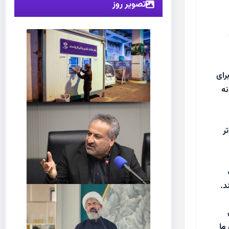
تصویر روز
رای
نه
ر
د.
ما