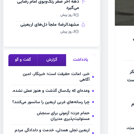
4
دهه آخر صفر رنگ‌وبوی امام رضایی
می‌گیرد
5 روز پیش
5
مشهد‌الرضا؛ ملجأ دل‌های اربعینی
3 روز پیش
یادداشت
گزارش
گفت و گو
کر
خبر، امانت حقیقت است؛ خبرنگار، امین
آگاهی
است
وعده‌ای که یک‌سال گذشت و هنوز عملی نشده.
چرا رسانه‌های غربی اربعین را سانسور می‌کنند؟
م
حمام عزت؛ آزمونی برای سنجش
مسئولیت‌پذیری مدیران
ست،
اربعین تجلی همدلی، خدمت و دلدادگی مردم