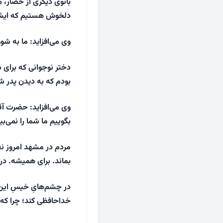
بانوی دیگری از حضار، م
دلخوش هستیم که ایشان
وی می‌افزاید: ما به شو
دختر نوجوانی که برای
بودم که به دیدن پدر ش
وی می‌افزاید: حضرت آقا
بگوییم ما شما را نمی‌بی
مردم در مشهد امروز نه 
بماند. برای همیشه. در
در چشم‌هایِ خیسِ این
خداحافظی کند؛ چرا که 