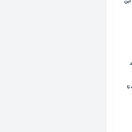
این
د
تا